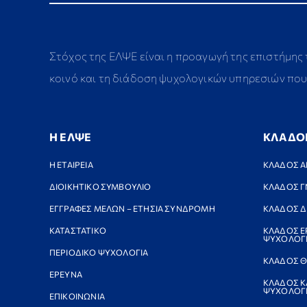
Στόχος της ΕΛΨΕ είναι η προαγωγή της επιστήμης
κοινό και τη διάδοση ψυχολογικών υπηρεσιών που 
Η ΕΛΨΕ
ΚΛΑΔΟ
Η ΕΤΑΙΡΕΙΑ
ΚΛΑΔΟΣ Α
ΔΙΟΙΚΗΤΙΚΟ ΣΥΜΒΟΥΛΙΟ
ΚΛΑΔΟΣ Γ
ΕΓΓΡΑΦΕΣ ΜΕΛΩΝ – ΕΤΗΣΙΑ ΣΥΝΔΡΟΜΗ
ΚΛΑΔΟΣ Δ
ΚΑΤΑΣΤΑΤΙΚΟ
ΚΛΑΔΟΣ Ε
ΨΥΧΟΛΟΓ
ΠΕΡΙΟΔΙΚΟ ΨΥΧΟΛΟΓΙΑ
ΚΛΑΔΟΣ Θ
ΕΡΕΥΝΑ
ΚΛΑΔΟΣ Κ
ΨΥΧΟΛΟΓΙ
ΕΠΙΚΟΙΝΩΝΙΑ