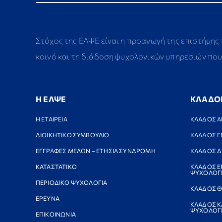
Στόχος της ΕΛΨΕ είναι η προαγωγή της επιστήμης
κοινό και τη διάδοση ψυχολογικών υπηρεσιών που 
Η ΕΛΨΕ
ΚΛΑΔΟ
Η ΕΤΑΙΡΕΙΑ
ΚΛΑΔΟΣ Α
ΔΙΟΙΚΗΤΙΚΟ ΣΥΜΒΟΥΛΙΟ
ΚΛΑΔΟΣ Γ
ΕΓΓΡΑΦΕΣ ΜΕΛΩΝ – ΕΤΗΣΙΑ ΣΥΝΔΡΟΜΗ
ΚΛΑΔΟΣ Δ
ΚΑΤΑΣΤΑΤΙΚΟ
ΚΛΑΔΟΣ Ε
ΨΥΧΟΛΟΓ
ΠΕΡΙΟΔΙΚΟ ΨΥΧΟΛΟΓΙΑ
ΚΛΑΔΟΣ Θ
ΕΡΕΥΝΑ
ΚΛΑΔΟΣ Κ
ΨΥΧΟΛΟΓΙ
ΕΠΙΚΟΙΝΩΝΙΑ