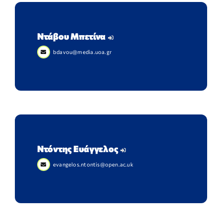
Ντάβου Μπετίνα
bdavou@media.uoa.gr
Ντόντης Ευάγγελος
evangelos.ntontis@open.ac.uk