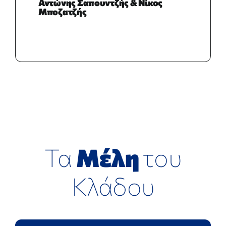
Αντώνης Σαπουντζής & Νίκος
Μποζατζής
Τα
Μέλη
του
Κλάδου