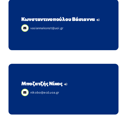
Κωνσταντινοπούλου Βάσιαννα
vasiannakonst@uoi.gr
Μποζατζής Νίκος
nikobo@ecd.uoa.gr