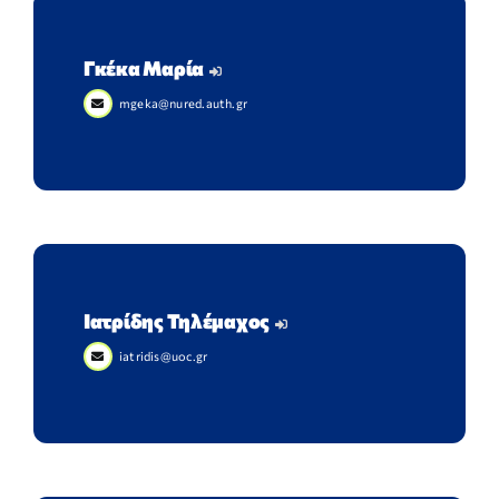
Γκέκα Μαρία
mgeka@nured.auth.gr
Ιατρίδης Τηλέμαχος
iatridis@uoc.gr