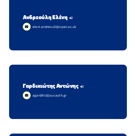
Ανδρεούλη Ελένη
eleni.andreouli@open.ac.uk
Γαρδικιώτης Αντώνης
agardiki@jour.auth.gr