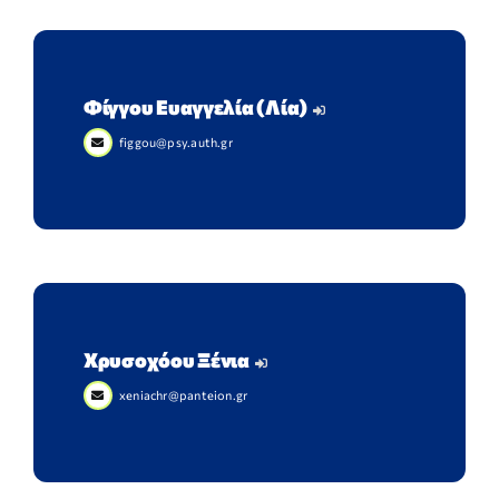
Φίγγου Ευαγγελία (Λία)
figgou@psy.auth.gr
Χρυσοχόου Ξένια
xeniachr@panteion.gr