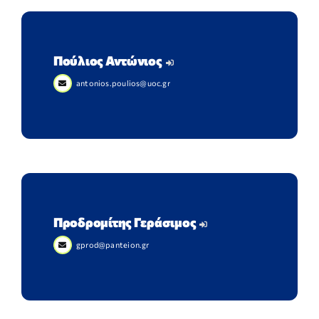
Πούλιος Αντώνιος
antonios.poulios@uoc.gr
Προδρομίτης Γεράσιμος
gprod@panteion.gr