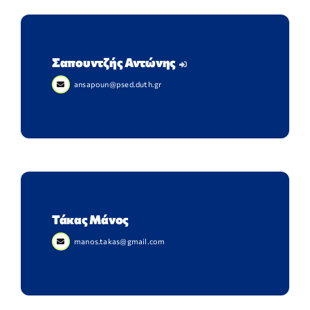
Σαπουντζής Αντώνης
ansapoun@psed.duth.gr
Τάκας Μάνος
manos.takas@gmail.com