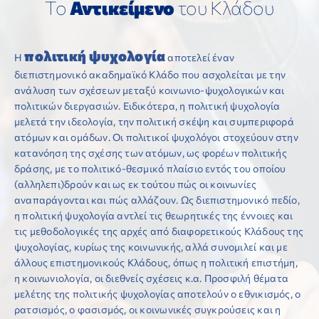
Το
Αντικείμενο
του Κλάδου
ΕΠΙΣΤΗΜΟΝΙΚΕΣ ΕΚΔΗΛΩΣΕΙΣ
πολιτική ψυχολογία
Η
αποτελεί έναν
ΣΥΝΔΕΣΜΟΙ
διεπιστημονικό ακαδημαϊκό Κλάδο που ασχολείται με την
ανάλυση των σχέσεων μεταξύ κοινωνιο-ψυχολογικών και
ΑΝΑΚΟΙΝΩΣΕΙΣ
πολιτικών διεργασιών. Ειδικότερα, η πολιτική ψυχολογία
μελετά την ιδεολογία, την πολιτική σκέψη και συμπεριφορά
ατόμων και ομάδων. Οι πολιτικοί ψυχολόγοι στοχεύουν στην
ΕΠΙΚΟΙΝΩΝΙΑ
κατανόηση της σχέσης των ατόμων, ως φορέων πολιτικής
δράσης, με το πολιτικό-θεσμικό πλαίσιο εντός του οποίου
(αλληλεπι)δρούν και ως εκ τούτου πώς οι κοινωνίες
αναπαράγονται και πώς αλλάζουν. Ως διεπιστημονικό πεδίο,
η πολιτική ψυχολογία αντλεί τις θεωρητικές της έννοιες και
τις μεθοδολογικές της αρχές από διαφορετικούς Κλάδους της
ψυχολογίας, κυρίως της κοινωνικής, αλλά συνομιλεί και με
άλλους επιστημονικούς Κλάδους, όπως η πολιτική επιστήμη,
η κοινωνιολογία, οι διεθνείς σχέσεις κ.α. Προσφιλή θέματα
μελέτης της πολιτικής ψυχολογίας αποτελούν ο εθνικισμός, ο
ρατσισμός, ο φασισμός, οι κοινωνικές συγκρούσεις και η