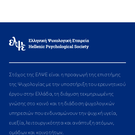
Στόχος της ΕΛΨΕ είναι η προαγωγή της επιστήμης
της Ψυχολογίας με την υποστήριξη του ερευνητικού
έργου στην Ελλάδα, τη διάχυση τεκμηριωμένης
γνώσης στο κοινό και τη διάδοση ψυχολογικών
υπηρεσιών που ενδυναμώνουν την ψυχική υγεία,
ευεξία, λειτουργικότητα και ανάπτυξη ατόμων,
ομάδων και κοινοτήτων.