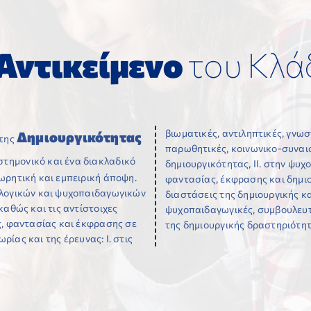
Αντικείμενο
του Κλά
βιωματικές, αντιληπτικές, γνωσ
Δημιουργικότητας
τη
ς
παρωθητικές, κοινωνικο-συναισ
ιστημονικό και ένα διακλαδικό
δημιουργικότητας, ΙΙ. στην ψυχ
ωρητική και εμπειρική άποψη.
ματικές και επιστημολογικές
ολογικών και ψυχοπαιδαγωγικών
θητικής έκφρασης, και ΙV. στις
καθώς και τις αντίστοιχες
 επιτελεστικές διαστάσεις
ς, φαντασίας και έκφρασης σε
της δημιουργικής δραστηριότητ
ρίας και της έρευνας: Ι. στις