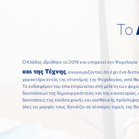
Το
Ο Κλάδος ιδρύθηκε το 2019 και υπηρετεί την Ψυχολογία 
και της Τέχνης
, αναγνωριζοντας ότι έχει ένα διεπ
χαρακτήρα εντός της επιστήμης της Ψυχολογίας, από θε
φαντασίας, έκφρασης και δημιουργίας, ΙΙΙ. στις βιω
Το ενδιαφέρον του επικεντρώνεται στη μελέτη των ψυχ
διαστάσεις της δημιουργικής και καλλιτεχνικής – αισ
διαστάσεων της δημιουργικότητας και της καινοτομίας, 
ψυχοπαιδαγωγικές, συμβουλευτικές, ψυχοθεραπευτικές και
διαστάσεις της καλλιτεχνικής και αισθητικής πρόσληψη
όλες τις μορφές τους. Εστιάζει σε τέσσερις τομείς της θεω