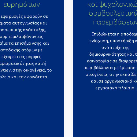
ευρημάτων
και ψυχολογικώ
συμβουλευτικ
 εφαρμογές αφορούν σε
παρεμβάσεω
έματα αυτογνωσίας και
ροσωπικής ανάπτυξης,
Επιδιώκεται η αποδοχ
συμπεριλαμβάνοντας
ενίσχυση, υποστήριξη 
τήματα επισήμανσης και
ανάπτυξη της
αποδοχής ατόμων με
δημιουργικότητας και 
εξαιρετικές μορφές
καινοτομίας σε διαφορε
αρισματικότητας και/ή
περιβάλλοντα με έμφαση
ντων, στην οικογένεια, το
οικογένεια, στην εκπαίδε
ολείο και την κοινότητα.
και σε οργανωσιακά κ
εργασιακά πλαίσια.