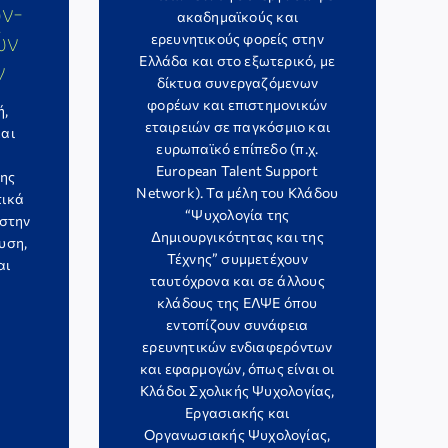
ν-
ακαδημαϊκούς και
ών
ερευνητικούς φορείς στην
Ελλάδα και στο εξωτερικό, με
ν
δίκτυα συνεργαζόμενων
φορέων και επιστημονικών
ή,
εταιρειών σε παγκόσμιο και
και
ευρωπαϊκό επίπεδο (π.χ.
European Talent Support
της
Network). Τα μέλη του Κλάδου
τικά
“Ψυχολογία της
 στην
Δημιουργικότητας και της
υση,
Τέχνης” συμμετέχουν
αι
ταυτόχρονα και σε άλλους
κλάδους της ΕΛΨΕ όπου
εντοπίζουν συνάφεια
ερευνητικών ενδιαφερόντων
και εφαρμογών, όπως είναι οι
Κλάδοι Σχολικής Ψυχολογίας,
Εργασιακής και
Οργανωσιακής Ψυχολογίας,