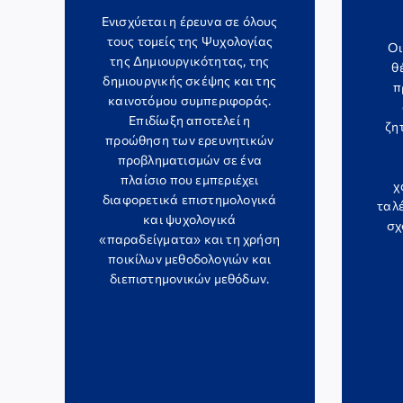
Ενισχύεται η έρευνα σε όλους
τους τομείς της Ψυχολογίας
Οι
της Δημιουργικότητας, της
θ
δημιουργικής σκέψης και της
π
καινοτόμου συμπεριφοράς.
Επιδίωξη αποτελεί η
ζη
προώθηση των ερευνητικών
προβληματισμών σε ένα
πλαίσιο που εμπεριέχει
χ
διαφορετικά επιστημολογικά
ταλέ
και ψυχολογικά
σχ
«παραδείγματα» και τη χρήση
ποικίλων μεθοδολογιών και
διεπιστημονικών μεθόδων.