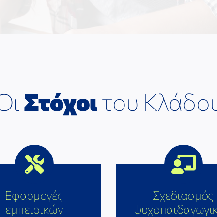
Οι
Στόχοι
του Κλάδο
Εφαρμογές
Σχεδιασμός
εμπειρικών
ψυχοπαιδαγωγι