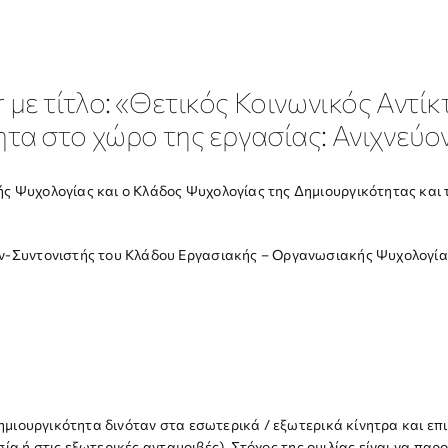
 με τίτλο: «Θετικός Κοινωνικός Αντί
τα στο χώρο της εργασίας: Ανιχνεύον
 Ψυχολογίας και ο Κλάδος Ψυχολογίας της Δημιουργικότητας και τ
ν-Συντονιστής του Κλάδου Εργασιακής – Οργανωσιακής Ψυχολογίας
δημιουργικότητα δινόταν στα εσωτερικά / εξωτερικά κίνητρα και ε
ασία ή στις εξωτερικές ανταμοιβές). Στόχος της ομιλίας είναι να π