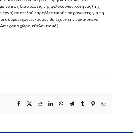
ε το πώς διαστάσεις της φιλοκοινωνικότητας (π.χ.
ο έργο) αποτελούν προβλεπτικούς παράγοντες για τη
 οι συμμετέχοντες/ουσες θα έχουν την ευκαιρία να
λιτεχνικό χώρο, εθελοντισμό).
Facebook
X
Reddit
LinkedIn
WhatsApp
Telegram
Tumblr
Pinterest
Email