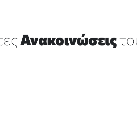
τες
Ανακοινώσεις
το
ς