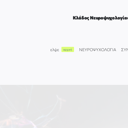
Μετάβαση
στο
περιεχόμενο
Κλάδος Νευροψυχολογία
ελψε
ΝΕΥΡΟΨΥΧΟΛΟΓΙΑ
ΣΥ
αρχική