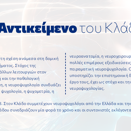
Αντικείμενο
του Κλά
νευροανατομία, η νευροχειρουργ
ά τη σχέση ανάμεσα στη δομική
πολλές επιμέρους εξειδικεύσεις
ήματος. Στόχος της
πειραματική νευροψυχολογία. 
άλλων λειτουργιών στον
υποστηρίζει την επιστημονική 
ή και την παθολογική
έργο τους, έχει ως στόχο και τ
η, η νευροψυχολογία συνδυάζει
νευροψυχολογίας.
 ψυχολογία, η ψυχομετρία, η
Στον Κλάδο συμμετέχουν νευροψυχολόγοι από την Ελλάδα και την Κ
άδου συνεδριάζουν μία φορά το χρόνο και οι συντονιστές εκλέγονται