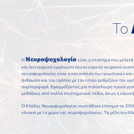
Το
Νευροψυχολογία
Η
είναι η επιστήμη που μελετ
και λειτουργική οργάνωση του κεντρικού νευρικού συστ
νευροψυχολογίας είναι η κατανόηση των γνωστικών και 
άνθρωπο και του τρόπου με τον οποίο ρυθμίζουν την υγι
συμπεριφορά. Εφαρμόζοντας μία πολύπλευρη προσέγγισ
μεθόδους από πολλά επιστημονικά πεδία, όπως η κλινική
Ο Κλάδος Νευροψυχολογίας συστάθηκε επίσημα το 2008. 
κλινικά με το χώρο της νευροψυχολογίας. Τα μέλη του Κλ