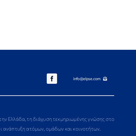
info@elpse.com
στην Ελλάδα, τη διάχυση τεκμηριωμένης γνώσης στο
αι ανάπτυξη ατόμων, ομάδων και κοινοτήτων.