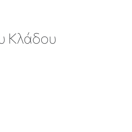
υ Κλάδου