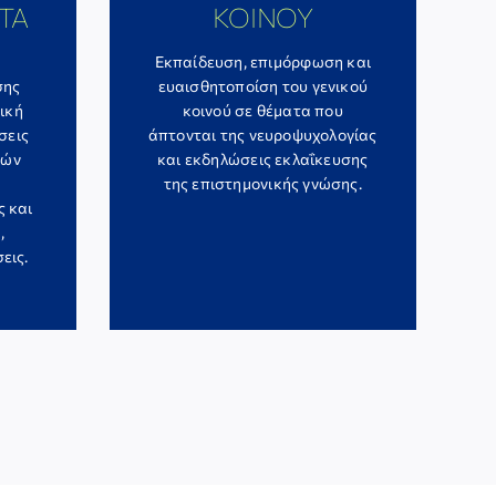
ΤΑ
ΚΟΙΝΟΥ
Εκπαίδευση, επιμόρφωση και
σης
ευαισθητοποίση του γενικού
ική
κοινού σε θέματα που
σεις
άπτονται της νευροψυχολογίας
κών
και εκδηλώσεις εκλαΐκευσης
της επιστημονικής γνώσης.
ς και
,
εις.