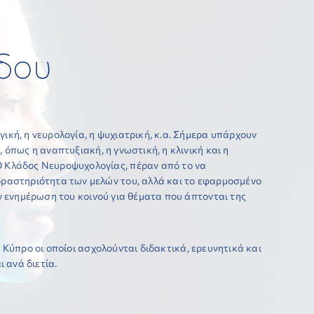
δου
ική, η νευρολογία, η ψυχιατρική, κ.α. Σήμερα υπάρχουν
, όπως η αναπτυξιακή, η γνωστική, η κλινική και η
Ο Κλάδος Νευροψυχολογίας, πέραν από το να
δραστηριότητα των μελών του, αλλά και το εφαρμοσμένο
ην ενημέρωση του κοινού για θέματα που άπτονται της
ύπρο οι οποίοι ασχολούνται διδακτικά, ερευνητικά και
 ανά διετία.