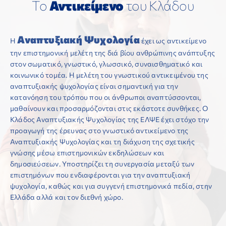
Το
Αντικείμενο
του Κλάδου
ΕΠΙΣΤΗΜΟΝΙΚΕΣ ΕΚΔΗΛΩΣΕΙΣ
Αναπτυξιακή Ψυχολογία
Η
έχει ως αντικείμενο
ΣΥΝΔΕΣΜΟΙ
την επιστημονική μελέτη της διά βίου ανθρώπινης ανάπτυξης
στον σωματικό, γνωστικό, γλωσσικό, συναισθηματικό και
ΕΠΙΣΤΗΜΟΝΙΚΟ ΥΛΙΚΟ
κοινωνικό τομέα. Η μελέτη του γνωστικού αντικειμένου της
αναπτυξιακής ψυχολογίας είναι σημαντική για την
κατανόηση του τρόπου που οι άνθρωποι αναπτύσσονται,
ΑΝΑΚΟΙΝΩΣΕΙΣ
μαθαίνουν και προσαρμόζονται στις εκάστοτε συνθήκες. Ο
Κλάδος Αναπτυξιακής Ψυχολογίας της ΕΛΨΕ έχει στόχο την
προαγωγή της έρευνας στο γνωστικό αντικείμενο της
ΕΠΙΚΟΙΝΩΝΙΑ
Αναπτυξιακής Ψυχολογίας και τη διάχυση της σχετικής
γνώσης μέσω επιστημονικών εκδηλώσεων και
δημοσιεύσεων. Υποστηρίζει τη συνεργασία μεταξύ των
επιστημόνων που ενδιαφέρονται για την αναπτυξιακή
ψυχολογία, καθώς και για συγγενή επιστημονικά πεδία, στην
Ελλάδα αλλά και τον διεθνή χώρο.