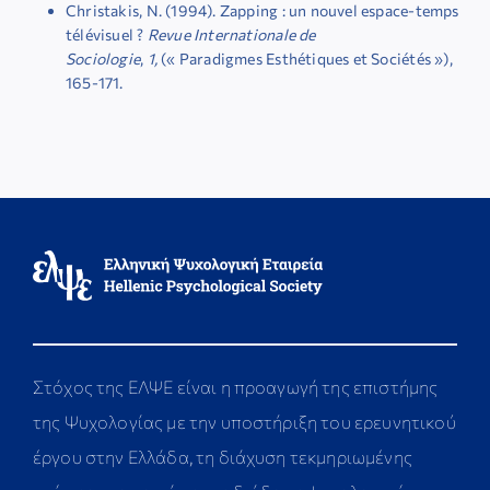
Christakis, N. (1994). Zapping : un nouvel espace-temps
télévisuel ?
Revue Internationale de
Sociologie
,
1,
(« Paradigmes Esthétiques et Sociétés »),
165-171.
Στόχος της ΕΛΨΕ είναι η προαγωγή της επιστήμης
της Ψυχολογίας με την υποστήριξη του ερευνητικού
έργου στην Ελλάδα, τη διάχυση τεκμηριωμένης