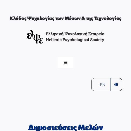
Μετάβαση
στο
περιεχόμενο
Κλάδος Ψυχολογίας των Μέσων & της Τεχνολογίας
Toggle
Navigation
ελψε
αρχική
EN
Ο ΚΛΑΔΟΣ ΤΩΝ ΜΕΣΩΝ & ΤΗΣ ΤΕΧΝΟΛΟΓΙΑΣ
ΣΥΝΤΟΝΙΣΤΕΣ & ΜΕΛΗ
Δημοσιεύσεις Μελών