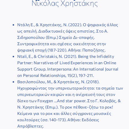
Νικόλας Χρηστάκης
ΕΠΙΣΤΗΜΟΝΙΚΕΣ ΕΚΔΗΛΩΣΕΙΣ
ΣΥΝΔΕΣΜΟΙ
Ντάλη Ε., & Χρηστάκης, Ν. (2022). Ο ψηφιακός άλλος
ως απειλή. Διαδικτυακές όψεις απιστίας. Στο Α.
Σιδηροπούλου (Επιμ.) Σημείο Δι-επαφής.
ΕΠΙΣΤΗΜΟΝΙΚΟ ΥΛΙΚΟ
Συντροφικότητα και σχέσεις οικειότητας στην
ψηφιακή εποχή (187-220). Αθήνα: Παπαζήσης.
Ntali, E., & Christakis, N. (2021). Being the Infidelity
ΑΝΑΚΟΙΝΩΣΕΙΣ
Partner: Narratives of Lived Experiences in an Online
Support Group. Interpersona: An International Journal
on Personal Relationships, 15(2), 197-211.
ΕΠΙΚΟΙΝΩΝΙΑ
Βασιλοπούλου, Μ., & Χρηστάκης, Ν. (2018).
Ηχογραφώντας την υπερνεωτερικότητα: τα σημεία των
υπερνεωτερικών καιρών και η ανίχνευσή τους στον
δίσκο των Foxygen …And star power. Στο Γ. Κολοβός, &
Ν. Χρηστάκης (Επιμ.). Το ροκ πέθανε-ζήτω το ροκ!
Κείμενα για το ροκ και άλλες σύγχρονες μουσικές
κουλτούρες (σσ. 140-173). Αθήνα: Eκδόσεις
Απρόβλεπτες.