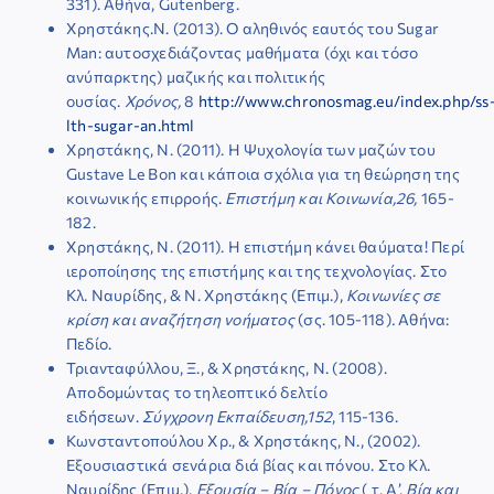
331). Αθήνα, Gutenberg.
Χρηστάκης.Ν. (2013). Ο αληθινός εαυτός του Sugar
Μan: αυτοσχεδιάζοντας μαθήματα (όχι και τόσο
ανύπαρκτης) μαζικής και πολιτικής
ουσίας.
Χρόνος,
8
http://www.chronosmag.eu/index.php/ss
lth-sugar-an.html
Χρηστάκης, Ν. (2011). Η Ψυχολογία των μαζών του
Gustave Le Bon και κάποια σχόλια για τη θεώρηση της
κοινωνικής επιρροής.
Επ
ιστήμη και Κοινωνία,26,
165-
182.
Χρηστάκης, Ν. (2011). Η επιστήμη κάνει θαύματα! Περί
ιεροποίησης της επιστήμης και της τεχνολογίας. Στο
Κλ. Ναυρίδης, & Ν. Χρηστάκης (Επιμ.),
Κοινωνίες σε
κρίση και αναζήτηση νοήματος
(σς. 105-118)
.
Αθήνα:
Πεδίο.
Τριανταφύλλου, Ξ., & Χρηστάκης, Ν. (2008).
Αποδομώντας το τηλεοπτικό δελτίο
ειδήσεων.
Σύγχρονη Εκπαίδευση,152
, 115-136.
Κωνσταντοπούλου Χρ., & Χρηστάκης, Ν., (2002).
Εξουσιαστικά σενάρια διά βίας και πόνου. Στο Κλ.
Ναυρίδης (Επιμ.),
Εξουσία – Βία – Πόνος
( τ. Α’,
Βία και