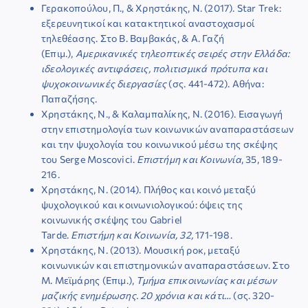
Γερακοπούλου, Π., & Χρηστάκης, Ν. (2017). Star Trek:
εξερευνητικοί και κατακτητικοί αναστοχασμοί
τηλεθέασης. Στο Β. Βαμβακάς, & Α. Γαζή
(Επιμ.),
Αμερικανικές τηλεοπτικές σειρές στην Ελλάδα:
ιδεολογικές αντιφάσεις, πολιτισμικά πρότυπα και
ψυχοκοινωνικές διεργασίες
(σς. 441-472). Αθήνα:
Παπαζήσης.
Χρηστάκης, Ν., & Καλαμπαλίκης, Ν. (2016). Εισαγωγή
στην επιστημολογία των κοινωνικών αναπαραστάσεων
και την ψυχολογία του κοινωνικού μέσω της σκέψης
του Serge Moscovici.
Επιστήμη και Κοινωνία
, 35, 189-
216.
Χρηστάκης, Ν. (2014). Πλήθος και κοινό μεταξύ
ψυχολογικού και κοινωνιολογικού: όψεις της
κοινωνικής σκέψης του Gabriel
Tarde.
Επιστήμη
και
Κοινωνία, 32,
171-198.
Χρηστάκης, Ν. (2013). Μουσική ροκ, μεταξύ
κοινωνικών και επιστημονικών αναπαραστάσεων. Στο
Μ. Μεϊμάρης (Επιμ.),
Τμήμα επικοινωνίας και μέσων
μαζικής ενημέρωσης.
20 χρόνια και κάτι…
(σς. 320-