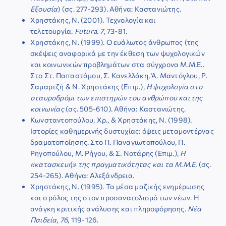
Εξουσία
) (σς. 277-293)
.
Αθήνα: Καστανιώτης.
Χρηστάκης, Ν. (2001). Τεχνολογία και
τελετουργία.
Futura
.
7
, 73-81.
Χρηστάκης, Ν. (1999). Ο ευάλωτος άνθρωπος (της
σκέψεις αναφορικά με την έκθεση των ψυχολογικών
και κοινωνικών προβλημάτων στα σύγχρονα Μ.Μ.Ε..
Στο Στ. Παπαστάμου, Σ. Κανελλάκη, Ά. Μαντόγλου, Ρ.
Σαμαρτζή & Ν. Χρηστάκης (Επιμ.),
Η ψυχολογία στο
σταυροδρόμι των επιστημών του ανθρώπου και της
κοινωνίας
(σς. 505-610). Αθήνα: Καστανιώτης.
Κωνσταντοπούλου, Χρ., & Χρηστάκης, Ν. (1998).
Ιστορίες καθημερινής δυστυχίας: όψεις μεταμοντέρνας
δραματοποίησης. Στο Π. Παναγιωτοπούλου, Π.
Ρηγοπούλου, Μ. Ρήγου, & Σ. Νοτάρης (Επιμ.),
Η
«κατασκευή» της πραγματικότητας και τα Μ.Μ.Ε.
(σς.
254-265). Αθήνα: Αλεξάνδρεια.
Χρηστάκης, Ν. (1995). Τα μέσα μαζικής ενημέρωσης
και ο ρόλος της στον προσανατολισμό των νέων. Η
ανάγκη κριτικής ανάλυσης και πληροφόρησης.
Νέα
Παιδεία
,
76
, 119-126.