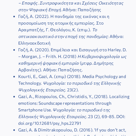
– Επαφής. Συντροφικότητα και Σχέσεις Οικειότητας
στην Ψηφιακή Εποχή
. Αθήνα: Παπαζήσης
Γαζή, Α. (2022). H πανδημία της εικόνας και η
προσομοίωση της ατομικής εμπειρίας. Στο
Αραμπατζής, Γ. Θεολόγου, Κ. (επιμ.).
Το
οπτικοακουστικό στην εποχή της πανδημίας
: Αθήνα:
Ελληνοεκδοτική
Γαζή, Α. (2020). Επιμέλεια και Εισαγωγή στο Harley. D.
– Morgan, J. – Frith. H. (2018)
Η Κυβερνοψυχολογία ως
καθημερινή ψηφιακή εμπειρία
(μτφρ. Δημήτρης
Αρβανίτης). Αθήνα: Παπαζήσης.
Kourti, E., Gazi, A. (επιμ) (2018). Media Psychology and
Technology.
Ψυχολογία: το περιοδικό της Ελληνικής
Ψυχολογικής Εταιρείας
. 23(2).
Gazi, A., Rizopoulos, Ch., Christidis, Y., (2018). Localizing
emotions: Soundscape representations through
Smartphone Use.
Ψυχολογία: το περιοδικό της
Ελληνικής Ψυχολογικής Εταιρείας.
23 (2), 69-85. DOI:
doi.org/10.12681/psy_hps.22791
Gazi, A. & Dimitrakopoulou, D. (2016). ‘If you don’t act,