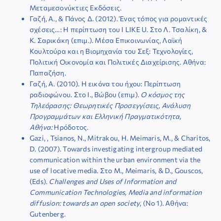
Μεταμεσονύκτιες Εκδόσεις.
Γαζή, Α., & Πάνος Δ. (2012). Ένας τόπος για ρομαντικές
σχέσεις…: Η περίπτωση του I LIKE U. Στο Λ. Τσαλίκη, &
Κ. Σαρικάκη (επιμ.). Μέσα Επικοινωνίας, Λαϊκή
Κουλτούρα και η Βιομηχανία του Σεξ: Τεχνολογίες,
Πολιτική Οικονομία και Πολιτικές Διαχείρισης. Αθήνα:
Παπαζήση.
Γαζή, Α. (2010). Η εικόνα του ήχου: Περίπτωση
ραδιοφώνου. Στο Ι., Βώβου (επιμ).
Ο κόσμος της
Τηλεόρασης: Θεωρητικές Προσεγγίσεις, Ανάλυση
Προγραμμάτων και Ελληνική Πραγματικότητα,
Αθήνα:
Ηρόδοτος.
Gazi, , Tsianos, N., Mitrakou, H. Meimaris, M., & Charitos,
D. (2007). Towards investigating intergroup mediated
communication within the urban environment via the
use of locative media. Στο M., Meimaris, & D., Gouscos,
(Eds).
Challenges and Uses of Information and
Communication Technologies, Media and information
diffusion: towards an open society
, (No 1). Αθήνα:
Gutenberg.