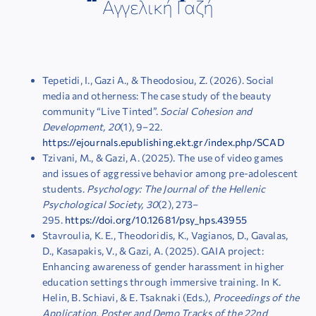
Αγγελική Γαζή
ΕΠΙΣΤΗΜΟΝΙΚΕΣ ΕΚΔΗΛΩΣΕΙΣ
ΣΥΝΔΕΣΜΟΙ
Tepetidi, I., Gazi A., & Theodosiou, Z. (2026). Social
media and otherness: The case study of the beauty
ΕΠΙΣΤΗΜΟΝΙΚΟ ΥΛΙΚΟ
community “Live Tinted”.
Social Cohesion and
Development, 20
(1), 9–22.
https://ejournals.epublishing.ekt.gr/index.php/SCAD
ΑΝΑΚΟΙΝΩΣΕΙΣ
Tzivani, M., & Gazi, A. (2025). The use of video games
and issues of aggressive behavior among pre-adolescent
students.
Psychology: The Journal of the Hellenic
ΕΠΙΚΟΙΝΩΝΙΑ
Psychological Society, 30
(2), 273–
295.
https://doi.org/10.12681/psy_hps.43955
Stavroulia, K. E., Theodoridis, K., Vagianos, D., Gavalas,
D., Kasapakis, V., & Gazi, A. (2025). GAIA project:
Enhancing awareness of gender harassment in higher
education settings through immersive training. In K.
Helin, B. Schiavi, & E. Tsaknaki (Eds.),
Proceedings of the
Application, Poster and Demo Tracks of the 22nd