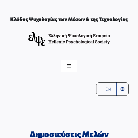
Μετάβαση
στο
περιεχόμενο
Κλάδος Ψυχολογίας των Μέσων & της Τεχνολογίας
Toggle
Navigation
ελψε
αρχική
EN
Ο ΚΛΑΔΟΣ ΤΩΝ ΜΕΣΩΝ & ΤΗΣ ΤΕΧΝΟΛΟΓΙΑΣ
ΣΥΝΤΟΝΙΣΤΕΣ & ΜΕΛΗ
Δημοσιεύσεις Μελών