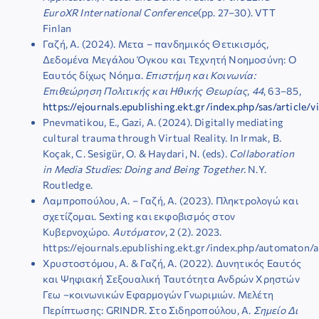
EuroXR International Conference
(pp. 27–30). VTT
Finlan
Γαζή, Α. (2024). Μετα – πανδημικός Θετικισμός,
Δεδομένα Μεγάλου Όγκου και Τεχνητή Νοημοσύνη: Ο
Εαυτός δίχως Νόημα.
Επιστήμη και Κοινωνία:
Επιθεώρηση Πολιτικής και Ηθικής Θεωρίας
,
44
, 63–85,
https://ejournals.epublishing.ekt.gr/index.php/sas/article
Pnevmatikou, E., Gazi, A. (2024). Digitally mediating
cultural trauma through Virtual Reality. In Irmak, Β.
Koçak, C. Sesigür, O. & Haydari, N. (eds).
Collaboration
in Media Studies: Doing and Being Together.
Ν.Y.
Routledge.
Λαμπροπούλου, Α. – Γαζή, Α. (2023). Πληκτρολογώ και
σχετίζομαι. Sexting και εκφοβισμός στον
Κυβερνοχώρο.
Αυτόματον
, 2 (2). 2023.
https://ejournals.epublishing.ekt.gr/index.php/automaton
Χρυστοστόμου, Α. & Γαζή, Α. (2022). Δυνητικός Εαυτός
και Ψηφιακή Σεξουαλική Ταυτότητα Ανδρών Χρηστών
Γεω –κοινωνικών Εφαρμογών Γνωριμιών. Μελέτη
Περίπτωσης: GRINDR. Στο Σιδηροπούλου, Α.
Σημείο Δι