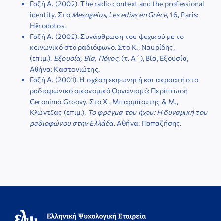
Γαζή Α. (2002). The radio context and the professional
identity. Στο
Mesogeios
,
Les edias en Grèce
, 16, Paris:
Hêrodotos.
Γαζή Α. (2002). Συνάρθρωση του ψυχικού με το
κοινωνικό στο ραδιόφωνο. Στο Κ., Ναυρίδης,
(επιμ.).
Εξουσία, Βία, Πόνος
, (τ. Α΄), Βία, Εξουσία,
Αθήνα: Καστανιώτης.
Γαζή Α. (2001). Η σχέση εκφωνητή και ακροατή στο
ραδιοφωνικό οικονομικό Οργανισμό: Περίπτωση
Geronimo Groovy. Στο Χ., Μπαρμπούτης & Μ.,
Κλώντζας (επιμ.),
Το φράγμα του ήχου: Η δυναμική του
ραδιοφώνου στην Ελλάδα
. Αθήνα: Παπαζήσης.