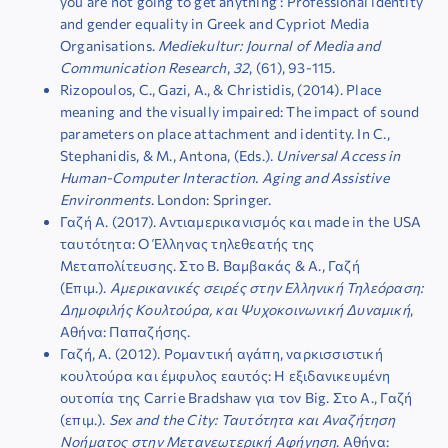
you are not going to get anything’: Professional identity
and gender equality in Greek and Cypriot Media
Organisations.
Mediekultur: Journal of Media and
Communication Research
,
32
, (61), 93-115.
Rizopoulos, C., Gazi, A., & Christidis, (2014). Place
meaning and the visually impaired: The impact of sound
parameters on place attachment and identity. In C.,
Stephanidis, & M., Antona, (Eds.).
Universal Access in
Human-Computer Interaction. Aging and Assistive
Environments
. London: Springer.
Γαζή Α. (2017). Αντιαμερικανισμός και made in the USA
ταυτότητα: O Έλληνας τηλεθεατής της
Μεταπολίτευσης. Στο Β. Βαμβακάς & Α., Γαζή
(Επιμ.).
Αμερικανικές σειρές στην Ελληνική Τηλεόραση:
Δημοφιλής Κουλτούρα, και Ψυχοκοινωνική Δυναμική
,
Αθήνα: Παπαζήσης.
Γαζή, Α. (2012). Ρομαντική αγάπη, ναρκισσιστική
κουλτούρα και έμφυλος εαυτός: Η εξιδανικευμένη
ουτοπία της Carrie Bradshaw για τον Big. Στο Α., Γαζή
(επιμ.).
Sex
and
the
City
: Ταυτότητα και Αναζήτηση
Νοήματος στην Μετανεωτερική Αφήγηση
. Αθήνα: