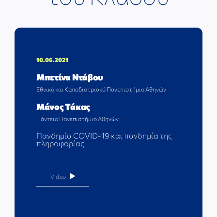
ΕΠΙΣΤΗΜΟΝΙΚΕΣ ΕΚΔΗΛΩΣΕΙΣ
ΣΥΝΔΕΣΜΟΙ
10.06.2021
ΕΠΙΣΤΗΜΟΝΙΚΟ ΥΛΙΚΟ
Μπετίνα Ντάβου
Εθνικό και Καποδιστριακό Πανεπιστήμιο Αθηνών
ΑΝΑΚΟΙΝΩΣΕΙΣ
Μάνος Τάκας
Πάντειο Πανεπιστήμιο Αθηνών
Πανδημία COVID-19 και πανδημία της
ΕΠΙΚΟΙΝΩΝΙΑ
πληροφορίας
Video