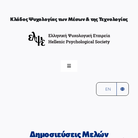
Μετάβαση
στο
περιεχόμενο
Κλάδος Ψυχολογίας των Μέσων & της Τεχνολογίας
Toggle
Navigation
ελψε
αρχική
EN
Ο ΚΛΑΔΟΣ ΤΩΝ ΜΕΣΩΝ & ΤΗΣ ΤΕΧΝΟΛΟΓΙΑΣ
ΣΥΝΤΟΝΙΣΤΕΣ & ΜΕΛΗ
Δημοσιεύσεις Μελών