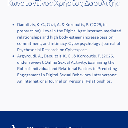
Κωνσταντίνος Χρήστος Δαουλτζής
ΕΠΙΣΤΗΜΟΝΙΚΕΣ ΕΚΔΗΛΩΣΕΙΣ
ΣΥΝΔΕΣΜΟΙ
Daoultzis, K. C., Gazi, A. & Kordoutis, P. (2025, in
preparation). Love in the Digital Age: Internet-mediated
relationships and high body esteem increase passion,
ΕΠΙΣΤΗΜΟΝΙΚΟ ΥΛΙΚΟ
commitment, and intimacy. Cyberpsychology: Journal of
Psychosocial Research on Cyberspace.
Argyroudi, A., Daoultzis, K. C., & Kordoutis, P. (2025,
ΑΝΑΚΟΙΝΩΣΕΙΣ
under review). Online Sexual Activity: Examining the
Role of Individual and Relational Factors in Predicting
Engagement in Digital Sexual Behaviors. Interpersona:
ΕΠΙΚΟΙΝΩΝΙΑ
An International Journal on Personal Relationships.