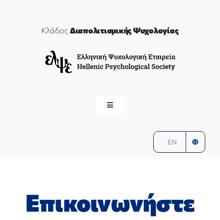
Μετάβαση
στο
περιεχόμενο
Κλάδος
Διαπολιτισμικής Ψυχολογίας
Toggle
Navigation
ελψε
αρχική
EN
ΔΙΑΠΟΛΙΤΙΣΜΙΚΗ ΨΥΧΟΛΟΓΙΑ
Επικοινωνήστε
ΣΥΝΤΟΝΙΣΤΕΣ & ΜΕΛΗ