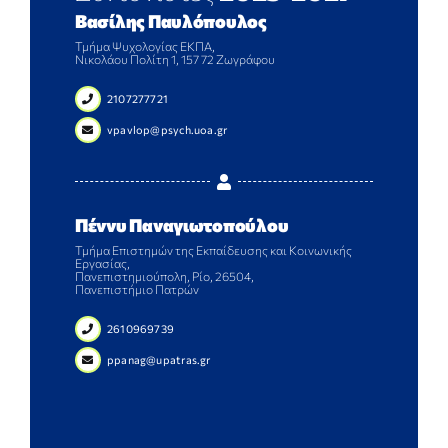
Βασίλης Παυλόπουλος
Τμήμα Ψυχολογίας ΕΚΠΑ,
Νικολάου Πολίτη 1, 157 72 Ζωγράφου
2107277721
vpavlop@psych.uoa.gr
Πέννυ Παναγιωτοπούλου
Τμήμα Επιστημών της Εκπαίδευσης και Κοινωνικής
Εργασίας,
Πανεπιστημιούπολη, Ρίο, 26504,
Πανεπιστήμιο Πατρών
2610969739
ppanag@upatras.gr