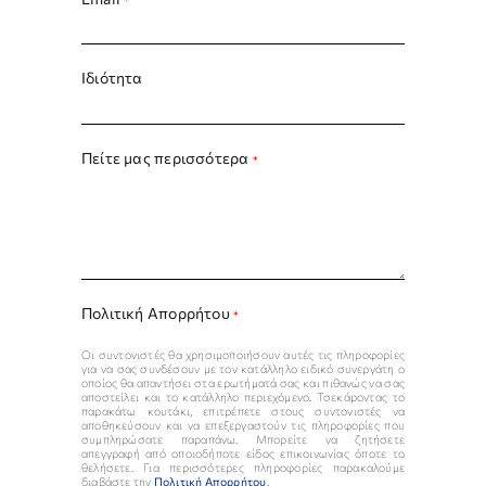
Ιδιότητα
Πείτε μας περισσότερα
*
Πολιτική Απορρήτου
*
Οι συντονιστές θα χρησιμοποιήσουν αυτές τις πληροφορίες
για να σας συνδέσουν με τον κατάλληλο ειδικό συνεργάτη ο
οποίος θα απαντήσει στα ερωτήματά σας και πιθανώς να σας
αποστείλει και το κατάλληλο περιεχόμενο. Τσεκάροντας το
παρακάτω κουτάκι, επιτρέπετε στους συντονιστές να
αποθηκεύσουν και να επεξεργαστούν τις πληροφορίες που
συμπληρώσατε παραπάνω. Μπορείτε να ζητήσετε
απεγγραφή από οποιοδήποτε είδος επικοινωνίας όποτε το
θελήσετε. Για περισσότερες πληροφορίες παρακαλούμε
διαβάστε την
Πολιτική Απορρήτου
.