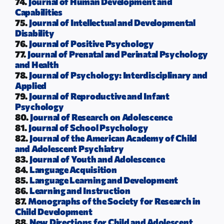
74.
Journal of Human Development and
Capabilities
75.
Journal of Intellectual and Developmental
Disability
76.
Journal of Positive Psychology
77.
Journal of Prenatal and Perinatal Psychology
and Health
78.
Journal of Psychology: Interdisciplinary and
Applied
79.
Journal of Reproductive and Infant
Psychology
80.
Journal of Research on Adolescence
81.
Journal of School Psychology
82.
Journal of the American Academy of Child
and Adolescent Psychiatry
83.
Journal of Youth and Adolescence
84.
Language Acquisition
85.
Language Learning and Development
86.
Learning and Instruction
87.
Monographs of the Society for Research in
Child Development
88.
New Directions for Child and Adolescent