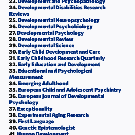
23.
Development and Psychopathology
24.
Developmental Disabilities Research
Reviews
25.
Developmental Neuropsychology
26.
Developmental Psychobiology
27.
Developmental Psychology
28.
Developmental Review
29.
Developmental Science
30.
Early Child Development and Care
31.
Early Childhood Research Quarterly
32.
Early Education and Development
33.
Educational and Psychological
Measurement
34.
Emerging Adulthood
35.
European Child and Adolescent Psychiatry
36.
European Journal of Developmental
Psychology
37.
Exceptionality
38.
Experimental Aging Research
39.
First Language
40.
Genetic Epistemologist
41.
Human Development