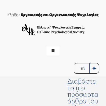
Μετάβαση
στο
περιεχόμενο
Κλάδος
Εργασιακής και Οργανωσιακής Ψυχολογίας
Toggle
Navigation
ελψε
αρχική
EN
ΕΡΓΑΣΙΑΚΗ & ΟΡΓΑΝΩΣΙΑΚΗ ΨΥΧΟΛΟΓΙΑ
Διαβάστε
τα πιο
πρόσφατα
ΣΥΝΤΟΝΙΣΤΕΣ & ΜΕΛΗ
άρθρα του