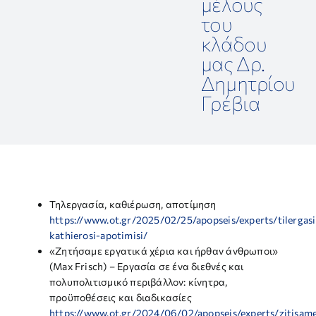
μέλους
ΕΠΙΣΤΗΜΟΝΙΚΕΣ ΕΚΔΗΛΩΣΕΙΣ
του
κλάδου
ΣΥΝΔΕΣΜΟΙ
μας Δρ.
Δημητρίου
Γρέβια
ΕΠΙΣΤΗΜΟΝΙΚΟ ΥΛΙΚΟ
ΑΝΑΚΟΙΝΩΣΕΙΣ
ΕΠΙΚΟΙΝΩΝΙΑ
Τηλεργασία, καθιέρωση, αποτίμηση
https://www.ot.gr/2025/02/25/apopseis/experts/tilergasi
kathierosi-apotimisi/
«Ζητήσαμε εργατικά χέρια και ήρθαν άνθρωποι»
(Max Frisch) – Εργασία σε ένα διεθνές και
πολυπολιτισμικό περιβάλλον: κίνητρα,
προϋποθέσεις και διαδικασίες
https://www.ot.gr/2024/06/02/apopseis/experts/zitisam