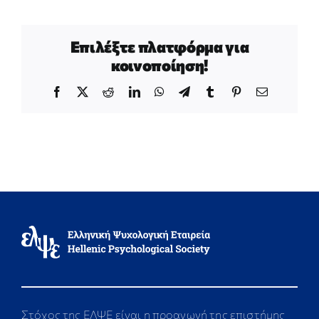
Επιλέξτε πλατφόρμα για
κοινοποίηση!
Facebook
X
Reddit
LinkedIn
WhatsApp
Telegram
Tumblr
Pinterest
Email
Στόχος της ΕΛΨΕ είναι η προαγωγή της επιστήμης