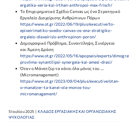
ergatika-xeria-kai-irthan-anthropoi-max-frisch/
Το Επιχειρηματικό Σχέδιο Canvas ως ένα Στρατηγικό
Εργαλείο Διαχείρισης Ανθρώπινων Πόρων
https://www.ot.gr/2022/06/19/plus/executive/to-
epixeirimatiko-sxedio-canvas-os-ena-stratigiko-
ergaleio-diaxeirisis-anthropinon-poron/
Δημογραφικό Πρόβλημα, Συναντίληψη, Συνέργεια
και Άμεση Δράση
https://www.ot.gr/2022/05/16/apopseis/experts/dimogra
provlima-synantilipsi-synergeia-kai-amesi-drasi/
Όταν ο Μάνατζερ τα κάνει όλα μόνος του ….
(Micromanagement)
https://www.ot.gr/2023/09/04/plus/executive/otan-
o-manatzer-ta-kanei-ola-monos-tou-
micromanagement/
5 Ιουλίου 2025
|
ΚΛΑΔΟΣ ΕΡΓΑΣΙΑΚΗΣ ΚΑΙ ΟΡΓΑΝΩΣΙΑΚΗΣ
ΨΥΧΟΛΟΓΙΑΣ