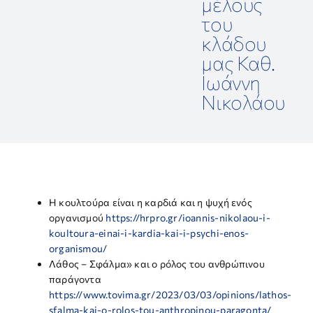
μέλους
ΕΠΙΣΤΗΜΟΝΙΚΕΣ ΕΚΔΗΛΩΣΕΙΣ
του
κλάδου
ΣΥΝΔΕΣΜΟΙ
μας Καθ.
Ιωάννη
Νικολάου
ΕΠΙΣΤΗΜΟΝΙΚΟ ΥΛΙΚΟ
ΑΝΑΚΟΙΝΩΣΕΙΣ
ΕΠΙΚΟΙΝΩΝΙΑ
Η κουλτούρα είναι η καρδιά και η ψυχή ενός
οργανισμού
https://hrpro.gr/ioannis-nikolaou-i-
koultoura-einai-i-kardia-kai-i-psychi-enos-
organismou/
Λάθος – Σφάλμα» και ο ρόλος του ανθρώπινου
παράγοντα
https://www.tovima.gr/2023/03/03/opinions/lathos-
sfalma-kai-o-rolos-tou-anthropinou-paragonta/