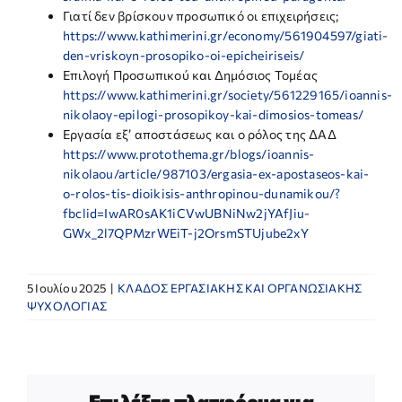
Γιατί δεν βρίσκουν προσωπικό οι επιχειρήσεις;
https://www.kathimerini.gr/economy/561904597/giati-
den-vriskoyn-prosopiko-oi-epicheiriseis/
Επιλογή Προσωπικού και Δημόσιος Τομέας
https://www.kathimerini.gr/society/561229165/ioannis-
nikolaoy-epilogi-prosopikoy-kai-dimosios-tomeas/
Εργασία εξ’ αποστάσεως και ο ρόλος της ΔΑΔ
https://www.protothema.gr/blogs/ioannis-
nikolaou/article/987103/ergasia-ex-apostaseos-kai-
o-rolos-tis-dioikisis-anthropinou-dunamikou/?
fbclid=IwAR0sAK1iCVwUBNiNw2jYAfJiu-
GWx_2l7QPMzrWEiT-j2OrsmSTUjube2xY
5 Ιουλίου 2025
|
ΚΛΑΔΟΣ ΕΡΓΑΣΙΑΚΗΣ ΚΑΙ ΟΡΓΑΝΩΣΙΑΚΗΣ
ΨΥΧΟΛΟΓΙΑΣ
Επιλέξτε πλατφόρμα για