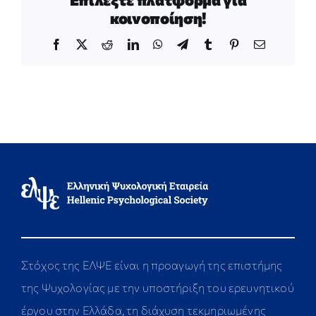
κοινοποίηση!
Facebook
X
Reddit
LinkedIn
WhatsApp
Telegram
Tumblr
Pinterest
Email
Στόχος της ΕΛΨΕ είναι η προαγωγή της επιστήμης
της Ψυχολογίας με την υποστήριξη του ερευνητικού
έργου στην Ελλάδα, τη διάχυση τεκμηριωμένης