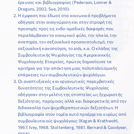
έρευνας και βιβλιογραφίας (Pederson, Lonner &
Draguns, 2002. Sue, 2010).
Η έμφαση που έδωσε στα κοινωνικά προβλήματα
οδήγησε στην αναγνώριση και στην στροφή της
προσοχής προς τις ενδο-ομαδικές διαφορές που
περιελάμβαναν το κοινωνικό φύλο, την ηλικία, την
αναπηρία, τον σεξουαλικό προσανατολισμό, την
σεξουαλική κακοποίηση, το aids, κ.α. Ο κλάδος της
Συμβουλευτικής Ψυχολογίας της Αμερικανικής
Ψυχολογικής Εταιρείας, πρώτος δημοσίευσε τα
κριτήρια για την απόκτηση μιας πολυπολιτισμικής
επάρκειας των συμβουλευτικών ψυχολόγων.
Οι αναπτυξιακές και οργανωτικές παρεμβατικές
δυνατότητες της Συμβουλευτικής Ψυχολογίας
οδήγησαν στην μελέτη της εποπτείας ως ξεχωριστής
δεξιότητας, παρόμοιας αλλά και διαφορετικής από την
διδασκαλία των ψυχοθεραπευτικών δεξιοτήτων. Η
βιβλιογραφία στον τομέα αυτό προέρχεται κυρίως από
συμβουλευτικούς ψυχολόγους (Kagan & Krathwohl,
1967. Ivey, 1968. Stoltenberg, 1981. Bernard & Goodyear,
1998).