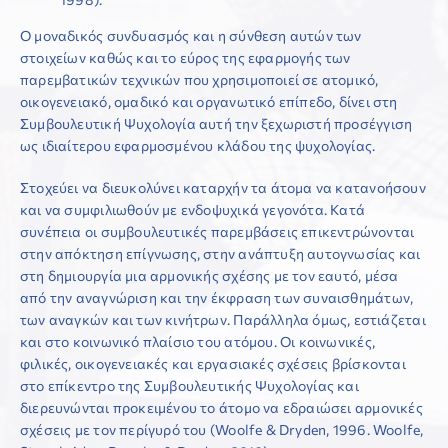
Ο μοναδικός συνδυασμός και η σύνθεση αυτών των
στοιχείων καθώς και το εύρος της εφαρμογής των
παρεμβατικών τεχνικών που χρησιμοποιεί σε ατομικό,
οικογενειακό, ομαδικό και οργανωτικό επίπεδο, δίνει στη
Συμβουλευτική Ψυχολογία αυτή την ξεχωριστή προσέγγιση
ως ιδιαίτερου εφαρμοσμένου κλάδου της ψυχολογίας.
Στοχεύει να διευκολύνει καταρχήν τα άτομα να κατανοήσουν
και να συμφιλιωθούν με ενδοψυχικά γεγονότα. Κατά
συνέπεια οι συμβουλευτικές παρεμβάσεις επικεντρώνονται
στην απόκτηση επίγνωσης, στην ανάπτυξη αυτογνωσίας και
στη δημιουργία μια αρμονικής σχέσης με τον εαυτό, μέσα
από την αναγνώριση και την έκφραση των συναισθημάτων,
των αναγκών και των κινήτρων. Παράλληλα όμως, εστιάζεται
και στο κοινωνικό πλαίσιο του ατόμου. Οι κοινωνικές,
φιλικές, οικογενειακές και εργασιακές σχέσεις βρίσκονται
στο επίκεντρο της Συμβουλευτικής Ψυχολογίας και
διερευνώνται προκειμένου το άτομο να εδραιώσει αρμονικές
σχέσεις με τον περίγυρό του (Woolfe & Dryden, 1996. Woolfe,