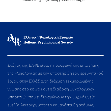
Στόχος της ΕΛΨΕ είναι η προαγωγή της επιστήμης
της Ψυχολογίας με την υποστήριξη του ερευνητικού
έργου στην Ελλάδα, τη διάχυση τεκμηριωμένης
γνώσης στο κοινό και τη διάδοση ψυχολογικών
υπηρεσιών που ενδυναμώνουν την ψυχική υγεία,
ευεξία, λειτουργικότητα και ανάπτυξη ατόμων,