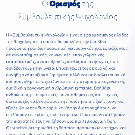
Ο
Ορισμός
της
ΕΠΙΣΤΗΜΟΝΙΚΕΣ ΕΚΔΗΛΩΣΕΙΣ
Συμβουλευτικής Ψυχολογίας
ΣΥΝΔΕΣΜΟΙ
Η «Συμβουλευτική Ψυχολογία» είναι ο εφαρμοσμένος κλάδος
της Ψυχολογίας, ο οποίος διευκολύνει την δια βίου
ΕΠΙΣΤΗΜΟΝΙΚΟ ΥΛΙΚΟ
προσωπική και διαπροσωπική λειτουργικότητα, εστιάζοντας
σε συναισθηματικές, κοινωνικές, επαγγελματικές,
εκπαιδευτικές, αναπτυξιακές, καθώς και ανησυχίες που
ΑΝΑΚΟΙΝΩΣΕΙΣ
συνδέονται με την υγεία. Επικεντρώνεται σε ομαλά και
συνήθη αναπτυξιακά ζητήματα αλλά και σε δυσλειτουργικά
και ασυνήθη, που σχετίζονται με την ατομική, οικογενειακή,
ΕΠΙΚΟΙΝΩΝΙΑ
ομαδική ή οργανωτική ανθρώπινη εμπειρία. Βοηθάει
ανθρώπους με σωματικές, συναισθηματικές και ψυχικές
διαταραχές να βελτιώσουν την ποιότητα της ζωής τους, να
εξαλείψουν την δυσφορία και/ή την διαταραχή τους, να
επιλύσουν τις κρίσεις που αντιμετωπίζουν και να αυξήσουν
την ικανότητά τους να ζήσουν μια πιο λειτουργική ζωή.
Θεωρείται ότι προωθεί τη θέσπιση προσωπικών στόχων και
προσφέρει θετικά μοντέλα με βάση τα οποία μπορεί κανείς