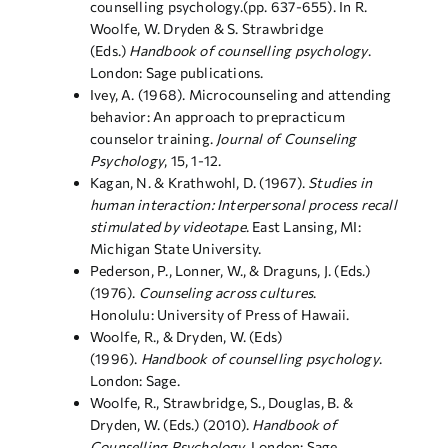
counselling psychology.(pp. 637-655). In R.
Woolfe, W. Dryden & S. Strawbridge
(Eds.)
Handbook of counselling psychology
.
London: Sage publications.
Ivey, A. (1968). Microcounseling and attending
behavior: An approach to prepracticum
counselor training.
Journal of Counseling
Psychology
, 15, 1-12.
Kagan, N. & Krathwohl, D. (1967).
Studies in
human interaction: Interpersonal process recall
stimulated by videotape
. East Lansing, MI:
Michigan State University.
Pederson, P., Lonner, W., & Draguns, J. (Eds.)
(1976).
Counseling across cultures
.
Honolulu: University of Press of Hawaii.
Woolfe, R., & Dryden, W. (Eds)
(1996).
Handbook of counselling psychology
.
London: Sage.
Woolfe, R., Strawbridge, S., Douglas, B. &
Dryden, W. (Eds.) (2010).
Handbook of
Counselling Psychology
. London: Sage.