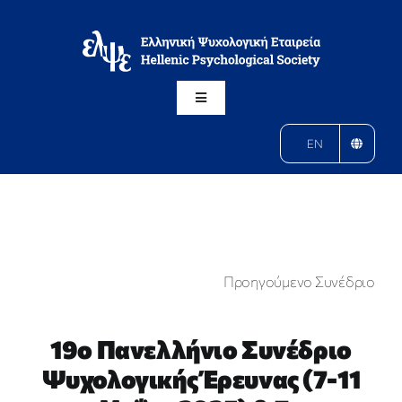
Μετάβαση
στο
περιεχόμενο
Toggle
Navigation
Η ΕΛΨΕ
EN
ΚΛΑΔΟΙ
ΔΡΑΣΕΙΣ
Προηγούμενο Συνέδριο
ΑΝΑΚΟΙΝΩΣΕΙΣ
19ο Πανελλήνιο Συνέδριο
Ψυχολογικής Έρευνας (7-11
ΠΕΡΙΟΔΙΚΟ ΨΥΧΟΛΟΓΙΑ