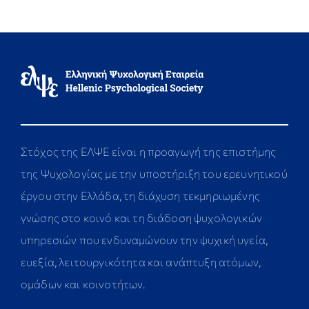
Στόχος της ΕΛΨΕ είναι η προαγωγή της επιστήμης
της Ψυχολογίας με την υποστήριξη του ερευνητικού
έργου στην Ελλάδα, τη διάχυση τεκμηριωμένης
γνώσης στο κοινό και τη διάδοση ψυχολογικών
υπηρεσιών που ενδυναμώνουν την ψυχική υγεία,
ευεξία, λειτουργικότητα και ανάπτυξη ατόμων,
ομάδων και κοινοτήτων.