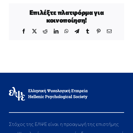
Επιλέξτε πλατφόρμα για
κοινοποίηση!
Facebook
X
Reddit
LinkedIn
WhatsApp
Telegram
Tumblr
Pinterest
Email
Στόχος της ΕΛΨΕ είναι η προαγωγή της επιστήμης