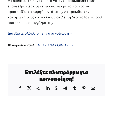
θα διαθέτει τη δυνατότητα να αντιπροσωπεύει τους
επαγγελματίες στην επικοινωνία με το κράτος, να
προασπίζει τα συμφέροντά τους, να προωθεί την
κατάρτισή τους και να διασφαλίζει τη δεοντολογικά ορθή
άσκηση του επαγγέλματος.
Διαβάστε ολόκληρη την ανακοίνωση >
18 Απριλίου 2024
|
NEA - ΑΝΑΚΟΙΝΩΣΕΙΣ
Επιλέξτε πλατφόρμα για
κοινοποίηση!
Facebook
X
Reddit
LinkedIn
WhatsApp
Telegram
Tumblr
Pinterest
Email