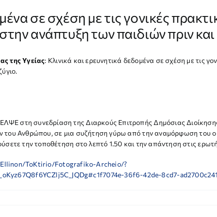
μένα σε σχέση με τις γονικές πρακτικ
στην ανάπτυξη των παιδιών πριν και 
ας της Υγείας
: Κλινικά και ερευνητικά δεδομένα σε σχέση με τις γο
ζύγιο.
ΨΕ στη συνεδρίαση της Διαρκούς Επιτροπής Δημόσιας Διοίκησης, 
ν του Ανθρώπου, σε μια συζήτηση γύρω από την αναμόρφωση του οι
ύσετε την τοποθέτηση στο λεπτό 1.50 και την απάντηση στις ερωτήσ
-Ellinon/ToKtirio/Fotografiko-Archeio/?
oKyz67Q8f6YCZlj5C_JQDg#c1f7074e-36f6-42de-8cd7-ad2700c24