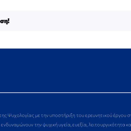
ση!
 της Ψυχολογίας με την υποστήριξη του ερευνητικού έργου 
ενδυναμώνουν την ψυχική υγεία, ευεξία, λειτουργικότητα κ