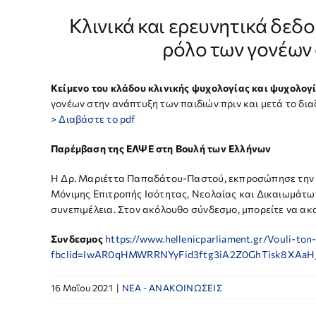
Κλινικά και ερευνητικά δεδο
ρόλο των γονέων 
Κείμενο του κλάδου κλινικής ψυχολογίας και ψυχολογί
γονέων στην ανάπτυξη των παιδιών πριν και μετά το δια
> Διαβάστε το pdf
Παρέμβαση της ΕΛΨΕ στη Βουλή των Ελλήνων
H Δρ. Μαριέττα Παπαδάτου-Παστού, εκπροσώπησε την ΕΛ
Μόνιμης Επιτροπής Ισότητας, Νεολαίας και Δικαιωμάτω
συνεπιμέλεια. Στον ακόλουθο σύνδεσμο, μπορείτε να ακο
Συνδεσμος
https://www.hellenicparliament.gr/Vouli-ton
fbclid=IwAR0qHMWRRNYyFid3ftg3iA2Z0GhTisk8XAaH_
16 Μαΐου 2021
|
NEA - ΑΝΑΚΟΙΝΩΣΕΙΣ