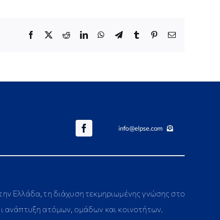
Facebook
X
Reddit
LinkedIn
WhatsApp
Telegram
Tumblr
Pinterest
Email
info@elpse.com
στην Ελλάδα, τη διάχυση τεκμηριωμένης γνώσης στο
αι ανάπτυξη ατόμων, ομάδων και κοινοτήτων.