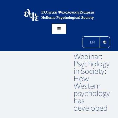
Μετάβαση
στο
περιεχόμενο
Toggle
Navigation
Η ΕΛΨΕ
EN
Webinar:
ΚΛΑΔΟΙ
Psychology
in Society:
How
ΔΡΑΣΕΙΣ
Western
psychology
ΑΝΑΚΟΙΝΩΣΕΙΣ
has
developed
ΠΕΡΙΟΔΙΚΟ ΨΥΧΟΛΟΓΙΑ