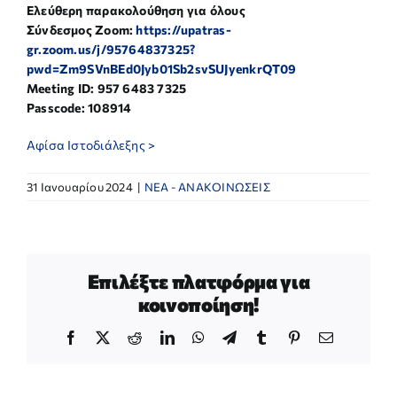
Ελεύθερη παρακολούθηση για όλους
Σύνδεσμος
Zoom:
https://upatras-
gr.zoom.us/j/95764837325?
pwd=Zm9SVnBEd0Jyb01Sb2svSUJyenkrQT09
Meeting ID: 957 6483 7325
Passcode: 108914
Αφίσα Ιστοδιάλεξης >
31 Ιανουαρίου 2024
|
NEA - ΑΝΑΚΟΙΝΩΣΕΙΣ
Επιλέξτε πλατφόρμα για
κοινοποίηση!
Facebook
X
Reddit
LinkedIn
WhatsApp
Telegram
Tumblr
Pinterest
Email