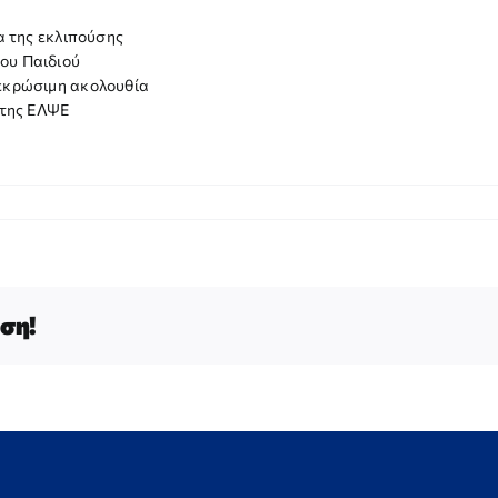
α της εκλιπούσης
του Παιδιού
εκρώσιμη ακολουθία
 της ΕΛΨΕ
ση!