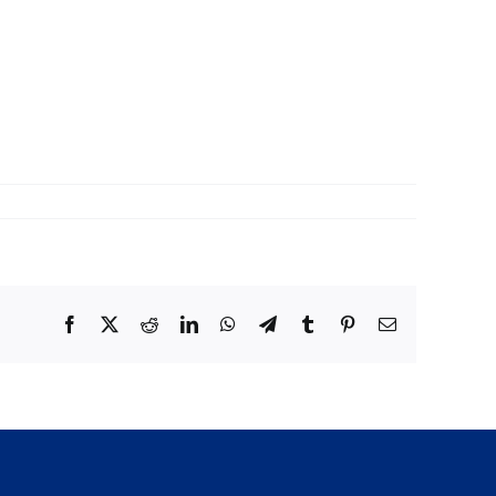
Facebook
X
Reddit
LinkedIn
WhatsApp
Telegram
Tumblr
Pinterest
Email