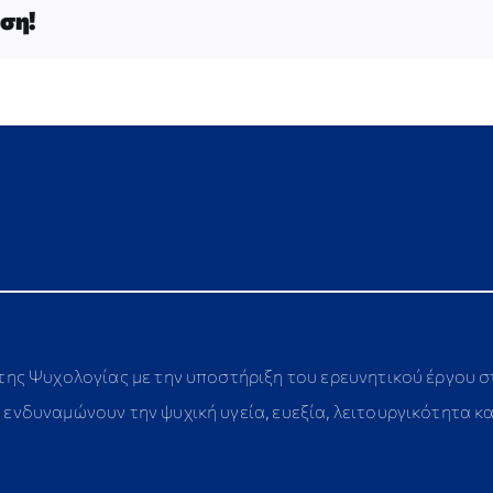
ση!
 της Ψυχολογίας με την υποστήριξη του ερευνητικού έργου 
ενδυναμώνουν την ψυχική υγεία, ευεξία, λειτουργικότητα κ