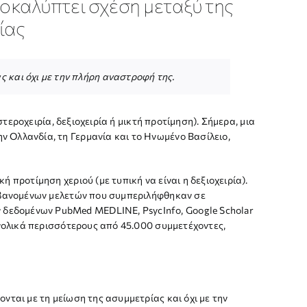
οκαλύπτει σχέση μεταξύ της
ίας
ς και όχι με την πλήρη αναστροφή της.
τεροχειρία, δεξιοχειρία ή μικτή προτίμηση). Σήμερα, μια
 Ολλανδία, τη Γερμανία και το Ηνωμένο Βασίλειο,
προτίμηση χεριού (με τυπική να είναι η δεξιοχειρία).
αμβανομένων μελετών που συμπεριλήφθηκαν σε
δεδομένων PubMed MEDLINE, PsycInfo, Google Scholar
υνολικά περισσότερους από 45.000 συμμετέχοντες,
νται με τη μείωση της ασυμμετρίας και όχι με την