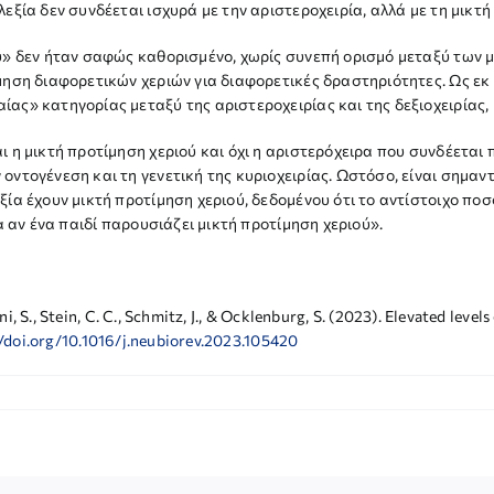
εξία δεν συνδέεται ισχυρά με την αριστεροχειρία, αλλά με τη μικτή
ού» δεν ήταν σαφώς καθορισμένο, χωρίς συνεπή ορισμό μεταξύ των 
μηση διαφορετικών χεριών για διαφορετικές δραστηριότητες. Ως εκ 
ας» κατηγορίας μεταξύ της αριστεροχειρίας και της δεξιοχειρίας, 
 η μικτή προτίμηση χεριού και όχι η αριστερόχειρα που συνδέεται 
ντογένεση και τη γενετική της κυριοχειρίας. Ωστόσο, είναι σημαντ
ία έχουν μικτή προτίμηση χεριού, δεδομένου ότι το αντίστοιχο ποσο
α αν ένα παιδί παρουσιάζει μικτή προτίμηση χεριού».
i, S., Stein, C. C., Schmitz, J., & Ocklenburg, S. (2023). Elevated lev
//doi.org/10.1016/j.neubiorev.2023.105420