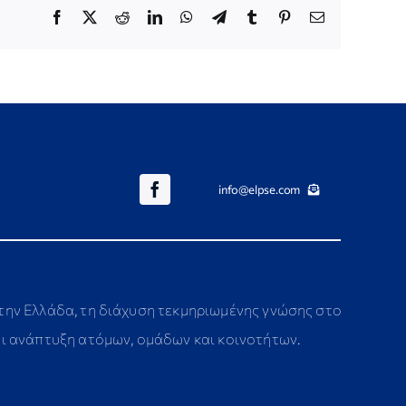
Facebook
X
Reddit
LinkedIn
WhatsApp
Telegram
Tumblr
Pinterest
Email
info@elpse.com
στην Ελλάδα, τη διάχυση τεκμηριωμένης γνώσης στο
αι ανάπτυξη ατόμων, ομάδων και κοινοτήτων.