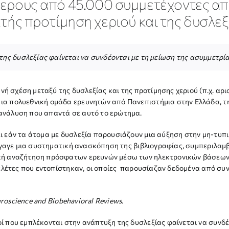
ρους από 45.000 συμμετέχοντες απ
κτής προτίμηση χεριού και της δυσλεξ
ης δυσλεξίας φαίνεται να συνδέονται με τη μείωση της ασυμμετρία
νή σχέση μεταξύ της δυσλεξίας και της προτίμησης χεριού (π.χ. αρισ
α πολυεθνική ομάδα ερευνητών από Πανεπιστήμια στην Ελλάδα, την
ανάλυση που απαντά σε αυτό το ερώτημα.
 εάν τα άτομα με δυσλεξία παρουσιάζουν μια αύξηση στην μη-τυπική 
εξήγαγε μια συστηματική ανασκόπηση της βιβλιογραφίας, συμπεριλ
ική αναζήτηση πρόσφατων ερευνών μέσω των ηλεκτρονικών βάσεων 
 μελέτες που εντοπίστηκαν, οι οποίες παρουσίαζαν δεδομένα από σ
roscience
and
Biobehavioral
Reviews
.
 που εμπλέκονται στην ανάπτυξη της δυσλεξίας φαίνεται να συνδέο