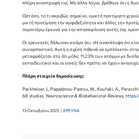
πλήρη αναστροφή της. Με άλλα λόγια, βρέθηκε ότι η δυσλ
Ωστόσο, το τι ακριβώς σημαίνει «μικτή προτίμηση χερι
μικτή προτίμηση την αμφιδεξιότητα και άλλες την προτί
περαιτέρω έρευνα για την αποσαφήνιση αυτής της «μεσαί
Οι ερευνητές δήλωσαν ακόμα ότι: «Η ανακάλυψη ότι είναι
συναρπαστική. Αυτή η σχέση πιθανά να εμπλέκεται στην ο
μεταφράζεται στο ότι μόλις 11,23% των ατόμων με δυσλεξ
εκπαιδευτικοί και οι γονείς δεν πρέπει να έχουν ανησυχί
Πλήρη στοιχεία δημοσίευσης:
Packheiser, J., Papadatou-Pastou, M., Koufaki, A., Paracchin
68 studies.
Neuroscience & Biobehavioral Reviews
,
https:
13 Οκτωβρίου 2023
|
ΕΡΕΥΝΑ