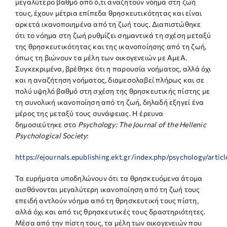
μεγαλύτερο βαθμό από ό,τι αναζητούν νόημα στη ζωή
τους, έχουν μέτρια επίπεδα θρησκευτικότητας και είναι
αρκετά ικανοποιημένα από τη ζωή τους. Διαπιστώθηκε
ότι το νόημα στη ζωή ρυθμίζει σημαντικά τη σχέση μεταξύ
της θρησκευτικότητας και της ικανοποίησης από τη ζωή,
όπως τη βιώνουν τα μέλη των οικογενειών με ΑμεΑ.
Συγκεκριμένα, βρέθηκε ότι η παρουσία νοήματος, αλλά όχι
και η αναζήτηση νοήματος, διαμεσολαβεί πλήρως και σε
πολύ υψηλό βαθμό στη σχέση της θρησκευτικής πίστης με
τη συνολική ικανοποίηση από τη ζωή, δηλαδή εξηγεί ένα
μέρος της μεταξύ τους συνάφειας. Η έρευνα
δημοσιεύτηκε στο
Psychology: The Journal of the Hellenic
Psychological Society
:
https://ejournals.epublishing.ekt.gr/index.php/psychology/arti
Τα ευρήματα υποδηλώνουν ότι τα θρησκευόμενα άτομα
αισθάνονται μεγαλύτερη ικανοποίηση από τη ζωή τους
επειδή αντλούν νόημα από τη θρησκευτική τους πίστη,
αλλά όχι και από τις θρησκευτικές τους δραστηριότητες.
Μέσα από την πίστη τους, τα μέλη των οικογενειών που