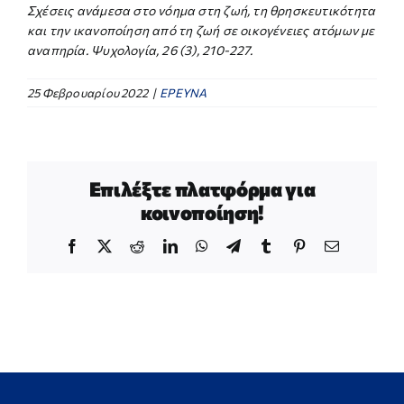
Σχέσεις ανάμεσα στο νόημα στη ζωή, τη θρησκευτικότητα
και την ικανοποίηση από τη ζωή σε οικογένειες ατόμων με
αναπηρία. Ψυχολογία, 26 (3), 210-227.
25 Φεβρουαρίου 2022
|
ΕΡΕΥΝΑ
Επιλέξτε πλατφόρμα για
κοινοποίηση!
Facebook
X
Reddit
LinkedIn
WhatsApp
Telegram
Tumblr
Pinterest
Email