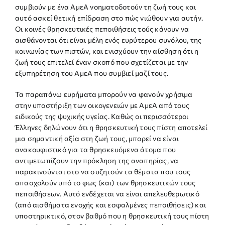
συμβιούν με ένα ΑμεΑ νοηματοδοτούν τη ζωή τους και
αυτό ασκεί θετική επίδραση στο πώς νιώθουν για αυτήν.
Οι κοινές θρησκευτικές πεποιθήσεις τούς κάνουν να
αισθάνονται ότι είναι μέλη ενός ευρύτερου συνόλου, της
κοινωνίας των πιστών, και ενισχύουν την αίσθηση ότι η
ζωή τους επιτελεί έναν σκοπό που σχετίζεται με την
εξυπηρέτηση του ΑμεΑ που συμβιεί μαζί τους.
Τα παραπάνω ευρήματα μπορούν να φανούν χρήσιμα
στην υποστήριξη των οικογενειών με ΑμεΑ από τους
ειδικούς της ψυχικής υγείας. Καθώς οι περισσότεροι
Έλληνες δηλώνουν ότι η θρησκευτική τους πίστη αποτελεί
μια σημαντική αξία στη ζωή τους, μπορεί να είναι
ανακουφιστικό για τα θρησκευόμενα άτομα που
αντιμετωπίζουν την πρόκληση της αναπηρίας, να
παρακινούνται στο να συζητούν τα θέματα που τους
απασχολούν υπό το φως (και) των θρησκευτικών τους
πεποιθήσεων. Αυτό ενδέχεται να είναι απελευθερωτικό
(από αισθήματα ενοχής και εσφαλμένες πεποιθήσεις) και
υποστηρικτικό, στον βαθμό που η θρησκευτική τους πίστη