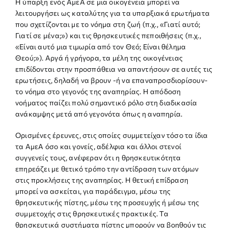
Η ύπαρξη ενός ΑμεΑ σε μια οικογένεια μπορεί να
λειτουργήσει ως καταλύτης για τα υπαρξιακά ερωτήματα
που σχετίζονται με το νόημα στη ζωή (π.χ., «Γιατί αυτό;
Γιατί σε μένα;») και τις θρησκευτικές πεποιθήσεις (π.χ.,
«Είναι αυτό μια τιμωρία από τον Θεό; Είναι θέλημα
Θεού;»). Αργά ή γρήγορα, τα μέλη της οικογένειας
επιδίδονται στην προσπάθεια να απαντήσουν σε αυτές τις
ερωτήσεις, δηλαδή να βρουν -ή να επαναπροσδιορίσουν-
το νόημα στο γεγονός της αναπηρίας. Η απόδοση
νοήματος παίζει πολύ σημαντικό ρόλο στη διαδικασία
ανάκαμψης μετά από γεγονότα όπως η αναπηρία.
Ορισμένες έρευνες, στις οποίες συμμετείχαν τόσο τα ίδια
τα ΑμεΑ όσο και γονείς, αδέλφια και άλλοι στενοί
συγγενείς τους, ανέφεραν ότι η θρησκευτικότητα
επηρεάζει με θετικό τρόπο την αντίδραση των ατόμων
στις προκλήσεις της αναπηρίας. Η θετική επίδραση
μπορεί να ασκείται, για παράδειγμα, μέσω της
θρησκευτικής πίστης, μέσω της προσευχής ή μέσω της
συμμετοχής στις θρησκευτικές πρακτικές. Τα
θρησκευτικά συστήματα πίστης μπορούν να βοηθούν τις