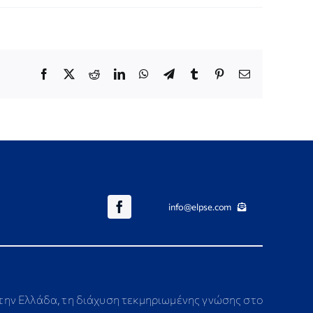
Facebook
X
Reddit
LinkedIn
WhatsApp
Telegram
Tumblr
Pinterest
Email
info@elpse.com
στην Ελλάδα, τη διάχυση τεκμηριωμένης γνώσης στο