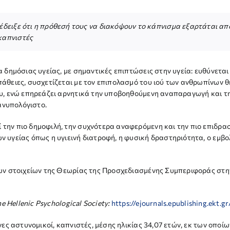
έδειξε ότι η πρόθεσή τους να διακόψουν το κάπνισμα εξαρτάται από
καπνιστές
 δημόσιας υγείας, με σημαντικές επιπτώσεις στην υγεία: ευθύνετα
άθειες, συσχετίζεται με τον επιπολασμό του ιού των ανθρωπίνων 
υ, ενώ επηρεάζει αρνητικά την υποβοηθούμενη αναπαραγωγή και τη
 ανυπολόγιστο.
ην πιο δημοφιλή, την συχνότερα αναφερόμενη και την πιο επιδραστ
 υγείας όπως η υγιεινή διατροφή, η φυσική δραστηριότητα, ο εμ
των στοιχείων της Θεωρίας της Προσχεδιασμένης Συμπεριφοράς στη
he Hellenic Psychological Society:
https://ejournals.epublishing.ekt.
ες αστυνομικοί, καπνιστές, μέσης ηλικίας 34,07 ετών, εκ των οποίω