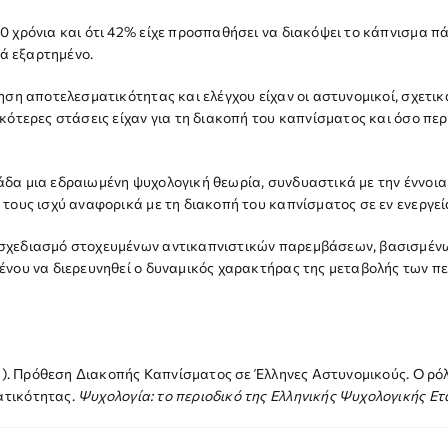
0 χρόνια και ότι 42% είχε προσπαθήσει να διακόψει το κάπνισμα π
λά εξαρτημένο.
ηση αποτελεσματικότητας και ελέγχου είχαν οι αστυνομικοί, σχετικ
κότερες στάσεις είχαν για τη διακοπή του καπνίσματος και όσο πε
άδα μια εδραιωμένη ψυχολογική θεωρία, συνδυαστικά με την έννοι
 τους ισχύ αναφορικά με τη διακοπή του καπνίσματος σε εν ενεργεί
σχεδιασμό στοχευμένων αντικαπνιστικών παρεμβάσεων, βασισμένων
ένου να διερευνηθεί ο δυναμικός χαρακτήρας της μεταβολής των πε
022). Πρόθεση Διακοπής Καπνίσματος σε Έλληνες Αστυνομικούς. Ο 
ατικότητας.
Ψυχολογία: το περιοδικό της Ελληνικής Ψυχολογικής Ετα