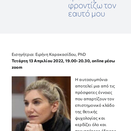
φροντίζω τον
ΕΠΙΣΤΗΜΟΝΙΚΕΣ ΕΚΔΗΛΩΣΕΙΣ
εαυτό μου
ΣΥΝΔΕΣΜΟΙ
ΕΠΙΣΤΗΜΟΝΙΚΟ ΥΛΙΚΟ
Εισηγήτρια: Ειρήνη Καρακασίδου, PhD
Τετάρτη 13 Απριλίου 2022, 19.00-20.30, online μέσω
ΑΝΑΚΟΙΝΩΣΕΙΣ
zoom
Η αυτοσυμπόνια
ΕΠΙΚΟΙΝΩΝΙΑ
αποτελεί μια από τις
πρόσφατες έννοιες
που απαρτίζουν τον
επιστημονικό κλάδο
της θετικής
ψυχολογίας και
κερδίζει όλο και
περισσότερο έδαφος