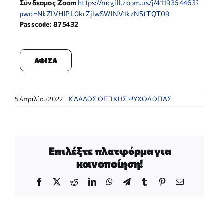
Σύνδεσμος
Zoom
https://
mcgill.zoom.us/j/4119364463?
pwd=NkZIVHlPL0krZjlwSWlNV1kzNStTQT09
Passcode: 875432
ΑΦΙΣΑ
5 Απριλίου 2022
|
ΚΛΑΔΟΣ ΘΕΤΙΚΗΣ ΨΥΧΟΛΟΓΙΑΣ
Επιλέξτε πλατφόρμα για
κοινοποίηση!
Facebook
X
Reddit
LinkedIn
WhatsApp
Telegram
Tumblr
Pinterest
Email