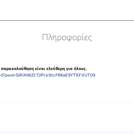
Πληροφορίες
 παρακολούθηση είναι ελεύθερη για όλους.
06550?pwd=SlRiNWZtTjlPck9tcFRKeE9YTXFVUT09