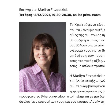
Εισηγήτρια: Marilyn Fitzpatrick
Τετάρτη 15/12/2021, 19.30-20.30, online μέσω zoom
Τα Χριστούγεννα είναι
που το κάνουμε αυτό, 
αξίες της συμπόνιας π
θα συζητήσει πώς η ε
συμβάλουν σημαντικά 
ενέργειά τους για να 
επιδράσεις των προσπα
τους στοργικές αξίες,
τους με απλούς τρόπου
Η Marilyn Fitzpatrick
Συμβουλευτικής Ψυχολο
συμπεριλαμβανομένου 
χρησιμοποιήσουν τις α
πρόσφατα το @hero_nextdoor στο Instagram με μια διε
όφελος των κοινοτήτων τους και του κόσμου. Αυτήν τη σ