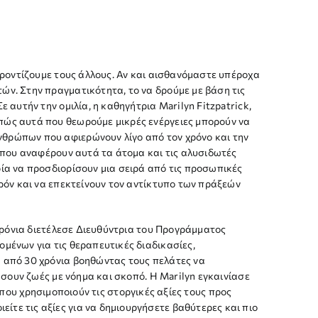
φροντίζουμε τους άλλους. Αν και αισθανόμαστε υπέροχα
ών. Στην πραγματικότητα, το να δρούμε με βάση τις
 αυτήν την ομιλία, η καθηγήτρια Marilyn Fitzpatrick,
πώς αυτά που θεωρούμε μικρές ενέργειες μπορούν να
θρώπων που αφιερώνουν λίγο από τον χρόνο και την
η που αναφέρουν αυτά τα άτομα και τις αλυσιδωτές
ία να προσδιορίσουν μια σειρά από τις προσωπικές
αρόν και να επεκτείνουν τον αντίκτυπο των πράξεών
 χρόνια διετέλεσε Διευθύντρια του Προγράμματος
μένων για τις θεραπευτικές διαδικασίες,
α από 30 χρόνια βοηθώντας τους πελάτες να
ήσουν ζωές με νόημα και σκοπό. Η Marilyn εγκαινίασε
ου χρησιμοποιούν τις στοργικές αξίες τους προς
ιείτε τις αξίες για να δημιουργήσετε βαθύτερες και πιο