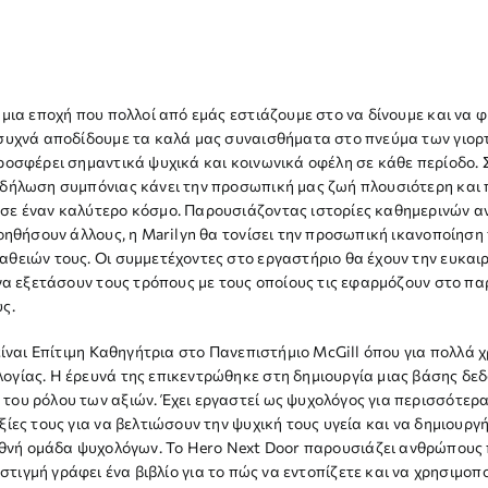
 μια εποχή που πολλοί από εμάς εστιάζουμε στο να δίνουμε και να 
συχνά αποδίδουμε τα καλά μας συναισθήματα στο πνεύμα των γιορτ
ροσφέρει σημαντικά ψυχικά και κοινωνικά οφέλη σε κάθε περίοδο. Σε
κδήλωση συμπόνιας κάνει την προσωπική μας ζωή πλουσιότερη και 
σε έναν καλύτερο κόσμο. Παρουσιάζοντας ιστορίες καθημερινών αν
βοηθήσουν άλλους, η Marilyn θα τονίσει την προσωπική ικανοποίησ
θειών τους. Οι συμμετέχοντες στο εργαστήριο θα έχουν την ευκαιρ
 να εξετάσουν τους τρόπους με τους οποίους τις εφαρμόζουν στο π
ς.
 είναι Επίτιμη Καθηγήτρια στο Πανεπιστήμιο McGill όπου για πολλά
γίας. Η έρευνά της επικεντρώθηκε στη δημιουργία μιας βάσης δεδο
του ρόλου των αξιών. Έχει εργαστεί ως ψυχολόγος για περισσότερ
ξίες τους για να βελτιώσουν την ψυχική τους υγεία και να δημιουργ
θνή ομάδα ψυχολόγων. Το Hero Next Door παρουσιάζει ανθρώπους π
τιγμή γράφει ένα βιβλίο για το πώς να εντοπίζετε και να χρησιμοπο