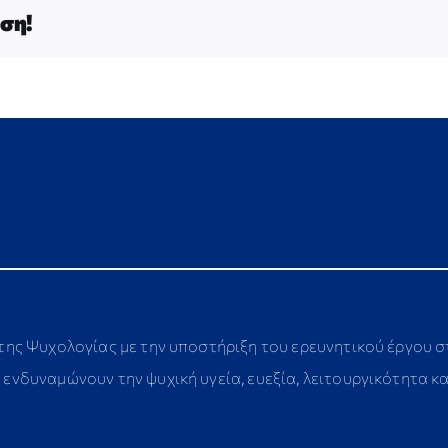
ση!
 της Ψυχολογίας με την υποστήριξη του ερευνητικού έργου 
ενδυναμώνουν την ψυχική υγεία, ευεξία, λειτουργικότητα κ