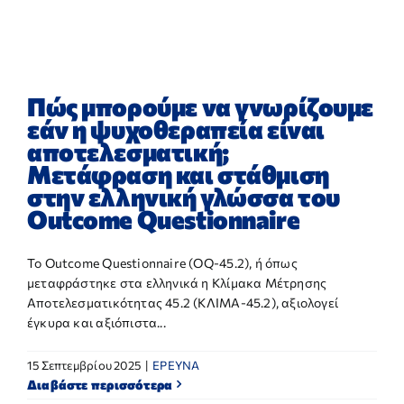
ΕΡΕΥΝΑ
ΕΠΙΚΟΙΝΩΝΙΑ
Πώς μπορούμε να γνωρίζουμε
εάν η ψυχοθεραπεία είναι
αποτελεσματική;
Μετάφραση και στάθμιση
στην ελληνική γλώσσα του
Outcome Questionnaire
Το Outcome Questionnaire (OQ-45.2), ή όπως
μεταφράστηκε στα ελληνικά η Κλίμακα Μέτρησης
Αποτελεσματικότητας 45.2 (ΚΛΙΜΑ-45.2), αξιολογεί
έγκυρα και αξιόπιστα...
15 Σεπτεμβρίου 2025
|
ΕΡΕΥΝΑ
Διαβάστε περισσότερα