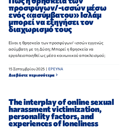
Πώς η θρησκεία των
προσφύγων/-ισσών μέσω
ενός «ασύμβατου» Ισλάμ
μπορεί να εξηγήσει τον
διαχωρισμό τους
Είναι η θρησκεία των προσφύγων/-ισσών εγγενώς
ασύμβατη με τη Δύση; Μπορεί η θρησκεία να
εργαλειοποιηθεί ως μέσο κοινωνικού αποκλεισμού;
15 Σεπτεμβρίου 2025
|
ΕΡΕΥΝΑ
Διαβάστε περισσότερα
The interplay of online sexual
harassment victimization,
personality factors, and
experiences of loneliness