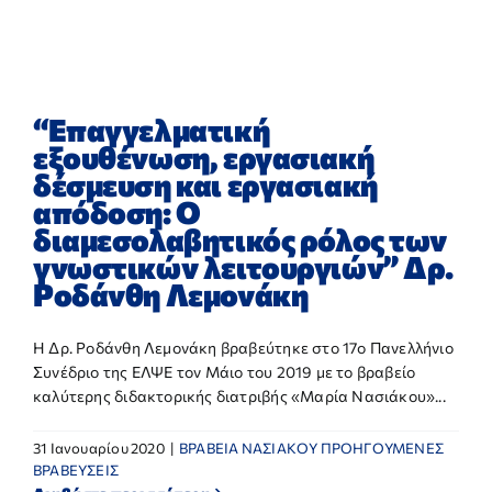
ΕΡΕΥΝΑ
ΕΠΙΚΟΙΝΩΝΙΑ
“Επαγγελματική
εξουθένωση, εργασιακή
δέσμευση και εργασιακή
απόδοση: Ο
διαμεσολαβητικός ρόλος των
γνωστικών λειτουργιών” Δρ.
Ροδάνθη Λεμονάκη
Η Δρ. Ροδάνθη Λεμονάκη βραβεύτηκε στο 17ο Πανελλήνιο
Συνέδριο της ΕΛΨΕ τον Μάιο του 2019 με το βραβείο
καλύτερης διδακτορικής διατριβής «Μαρία Νασιάκου»...
31 Ιανουαρίου 2020
|
ΒΡΑΒΕΙΑ ΝΑΣΙΑΚΟΥ ΠΡΟΗΓΟΥΜΕΝΕΣ
ΒΡΑΒΕΥΣΕΙΣ