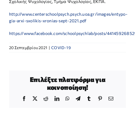
Σχολικής Ψυχολογίας, Τμήμα Ψυχολογίας, ΕΚΠΑ.
http://www.centerschoolpsych.psych.uoa.gr/images/entypo-
gia-arxi-sxolikis-xronias-sept-2021.pdf
https://www.facebook.com/schoolpsychlab/posts/4414592685
20 Σεπτεμβρίου 2021
|
COVID-19
Επιλέξτε πλατφόρμα για
κοινοποίηση!
Facebook
X
Reddit
LinkedIn
WhatsApp
Telegram
Tumblr
Pinterest
Email