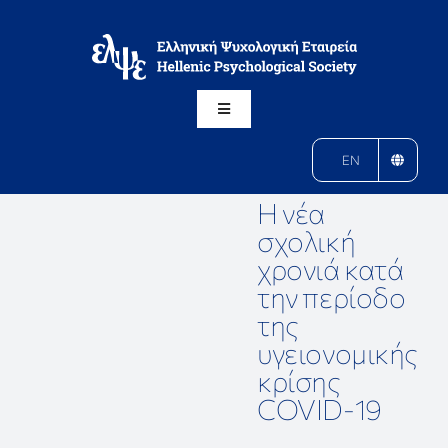
Μετάβαση
στο
περιεχόμενο
Toggle
Navigation
Η ΕΛΨΕ
EN
Η νέα
ΚΛΑΔΟΙ
σχολική
χρονιά κατά
την περίοδο
ΔΡΑΣΕΙΣ
της
υγειονομικής
ΑΝΑΚΟΙΝΩΣΕΙΣ
κρίσης
COVID-19
ΠΕΡΙΟΔΙΚΟ ΨΥΧΟΛΟΓΙΑ