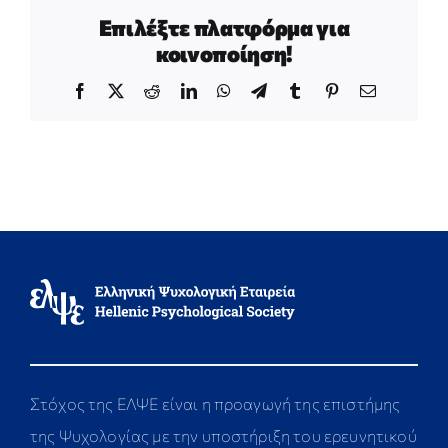
Επιλέξτε πλατφόρμα για
κοινοποίηση!
Facebook
X
Reddit
LinkedIn
WhatsApp
Telegram
Tumblr
Pinterest
Email
Στόχος της ΕΛΨΕ είναι η προαγωγή της επιστήμης
της Ψυχολογίας με την υποστήριξη του ερευνητικού