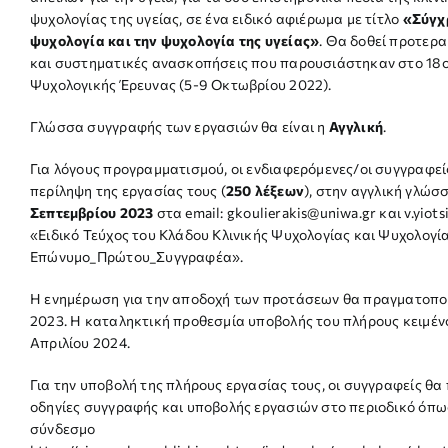
ψυχολογίας της υγείας, σε ένα ειδικό αφιέρωμα με τίτλο
«Σύγχρ
ψυχολογία και την ψυχολογία της υγείας»
. Θα δοθεί προτερα
και συστηματικές ανασκοπήσεις που παρουσιάστηκαν στο 18ο
Ψυχολογικής Έρευνας (5-9 Οκτωβρίου 2022).
Γλώσσα συγγραφής των εργασιών θα είναι η
Αγγλική
.
Για λόγους προγραμματισμού, οι ενδιαφερόμενες/οι συγγραφε
περίληψη της εργασίας τους (
250 λέξεων
), στην αγγλική γλώσσ
Σεπτεμβρίου 2023
στα email: gkoulierakis@uniwa.gr και v.yiots
«Ειδικό Τεύχος του Κλάδου Κλινικής Ψυχολογίας και Ψυχολογία
Επώνυμο_Πρώτου_Συγγραφέα».
Η ενημέρωση για την αποδοχή των προτάσεων θα πραγματοποι
2023. Η καταληκτική προθεσμία υποβολής του πλήρους κειμένου
Απριλίου 2024.
Για την υποβολή της πλήρους εργασίας τους, οι συγγραφείς θα
οδηγίες συγγραφής και υποβολής εργασιών στο περιοδικό όπω
σύνδεσμο