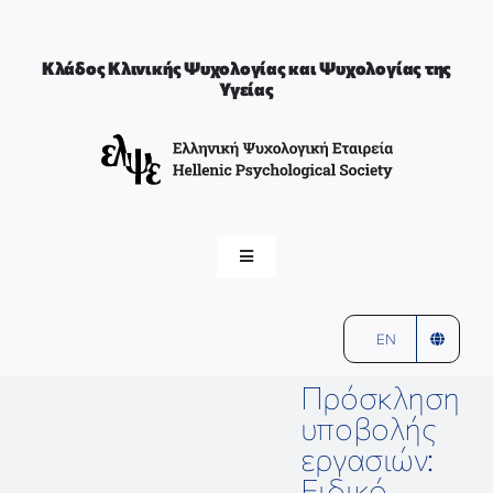
Μετάβαση
στο
περιεχόμενο
Κλάδος Κλινικής Ψυχολογίας και Ψυχολογίας της
Υγείας
Toggle
Navigation
ελψε
αρχική
EN
ΚΛΙΝΙΚΗ ΨΥΧΟΛΟΓΙΑ & ΨΥΧΟΛΟΓΙΑ ΤΗΣ ΥΓΕΙΑΣ
Πρόσκληση
υποβολής
εργασιών:
ΣΥΝΤΟΝΙΣΤΕΣ & ΜΕΛΗ
Ειδικό