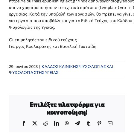
https://ejournals.epublishing.ekt.gr/index.php/psychology/abo
και να χρησιμοποιήσουν το σχετικό πρότυπο (template) για τ
εργασίας. Κατά την υποβολή των εργασιών, θα πρέπει να γίνει
για εργασία που υποβάλλεται για το Ειδικό Τεύχος του Κλάδου
Ψυχολογίας της Υγείας.
Οι επιμελητές του ειδικού τεύχους
Γιώργος Κουλιεράκης και Βασιλική Γιωτσίδη
29 Ιουνίου 2023
|
ΚΛΑΔΟΣ ΚΛΙΝΙΚΗΣ ΨΥΧΟΛΟΓΙΑΣ ΚΑΙ
ΨΥΧΟΛΟΓΙΑ ΣΤΗΣ ΥΓΕΙΑΣ
Επιλέξτε πλατφόρμα για
κοινοποίηση!
Facebook
X
Reddit
LinkedIn
WhatsApp
Telegram
Tumblr
Pinterest
Email