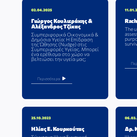
02.04.2025
11.01.
Γιώργος Κουλιεράκης &
Rach
Αλέξανδρος Τζίκας
The u
asses
Συμπεριφορικά Οικονομικά &
purpo
Δημόσια Υγεία: Η Επίδραση
survi
της Ώθησης (Nudge) στις
Συμπεριφορές Υγείας. Μπορεί
ένα ερέθισμα στο χώρο να
βελτιώσει την υγεία μας;
Πε
Περισσότερα
25.10.2023
06.03
Ηλίας Ε. Κουρκούτας
Δρ. 
Σύγχρονη Ψυχοδυναμική
Ψυχι