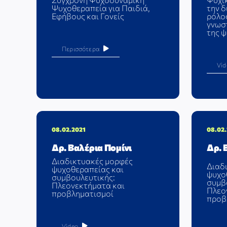
Ψυχοθεραπεία για Παιδιά,
την δ
Εφήβους και Γονείς
ρόλο
γνωστ
της 
Περισσότερα
Vid
08.02.2021
08.02
Δρ. Βαλέρια Πομίνι
Δρ. 
Διαδικτυακές μορφές
Διαδ
ψυχοθεραπείας και
ψυχο
συμβουλευτικής:
συμβ
Πλεονεκτήματα και
Πλεο
προβληματισμοί
προβ
Video