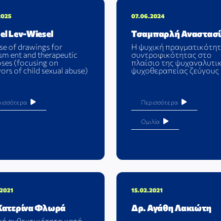
2025
07.06.2024
el Lev-Wiesel
Τσαμπαρλή Αναστασ
se of drawings for
Η ψυχική πραγματικότητ
sm ent and therapeutic
συντροφικότητας στο
ses (focusing on
πλαίσιο της ψυχαναλυτι
vors of child sexual abuse)
ψυχοθεραπείας ζεύγους
ρισσότερα
Περισσότερα
Ομιλία
.2021
15.02.2021
Κατερίνα Φλωρά
Δρ. Αγάθη Λακιώτη
κή ανθεκτικότητα κατά