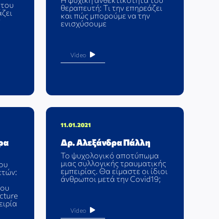
 του
θεραπευτή: Tι την επηρεάζει
άζει
και πώς μπορούμε να την
ν
ενισχύσουμε
Video
11.01.2021
ρα
Δρ. Αλεξάνδρα Πάλλη
Το ψυχολογικό αποτύπωμα
μιας συλλογικής τραυματικής
του
εμπειρίας. Θα είμαστε οι ίδιοι
ετών:
άνθρωποι μετά την Covid19;
ίου
cture
ειρία
Video