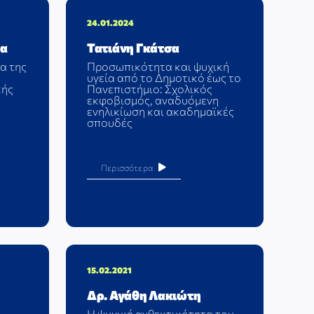
24.01.2024
ία
Τατιάνη Γκάτσα
α της
Προσωπικότητα και ψυχική
υγεία από το Δημοτικό έως το
κής
Πανεπιστήμιο: Σχολικός
εκφοβισμός, αναδυόμενη
ενηλικίωση και ακαδημαϊκές
σπουδές
Περισσότερα
15.02.2021
Δρ. Αγάθη Λακιώτη
Η ψυχική ανθεκτικότητα του