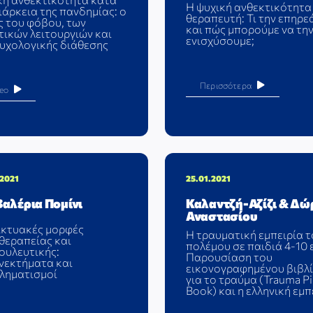
Η ψυχική ανθεκτικότητα
ιάρκεια της πανδημίας: ο
θεραπευτή: Τι την επηρε
ς του φόβου, των
και πώς μπορούμε να τη
ικών λειτουργιών και
ενισχύσουμε;
ψυχολογικής διάθεσης
Περισσότερα
eo
.2021
25.01.2021
Βαλέρια Πομίνι
Καλαντζή-Αζίζι & Δώ
Αναστασίου
ικτυακές μορφές
Η τραυματική εμπειρία 
θεραπείας και
πολέμου σε παιδιά 4-10 
ουλευτικής:
Παρουσίαση του
νεκτήματα και
εικονογραφημένου βιβλ
ληματισμοί
για το τραύμα (Trauma Pi
Book) και η ελληνική εμπ