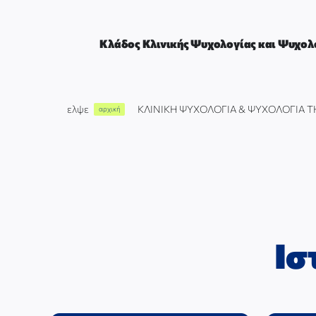
Μετάβαση
στο
περιεχόμενο
Κλάδος Κλινικής Ψυχολογίας και Ψυχολο
ελψε
ΚΛΙΝΙΚΗ ΨΥΧΟΛΟΓΙΑ & ΨΥΧΟΛΟΓΙΑ Τ
αρχική
Ισ