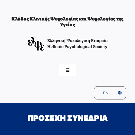
Μετάβαση
στο
περιεχόμενο
Κλάδος Κλινικής Ψυχολογίας και Ψυχολογίας της
Υγείας
Toggle
Navigation
ελψε
αρχική
EN
ΚΛΙΝΙΚΗ ΨΥΧΟΛΟΓΙΑ & ΨΥΧΟΛΟΓΙΑ ΤΗΣ ΥΓΕΙΑΣ
ΠΡΟΣΕΧΗ ΣΥΝΕΔΡΙΑ
ΣΥΝΤΟΝΙΣΤΕΣ & ΜΕΛΗ