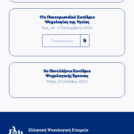
17ο Πανευρωπαϊκό Συνέδριο
Ψυχολογίας της Υγείας
Κως, 24 – 27 Σεπτεμβρίου 2003
Περισσότερα
9ο Πανελλήνιο Συνέδριο
Ψυχολογικής Έρευνας
Ρόδος, 21-24 Μαΐου 2003