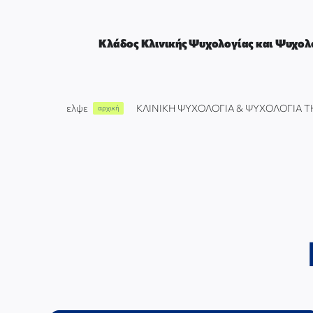
Μετάβαση
στο
περιεχόμενο
Κλάδος Κλινικής Ψυχολογίας και Ψυχολο
ελψε
ΚΛΙΝΙΚΗ ΨΥΧΟΛΟΓΙΑ & ΨΥΧΟΛΟΓΙΑ Τ
αρχική