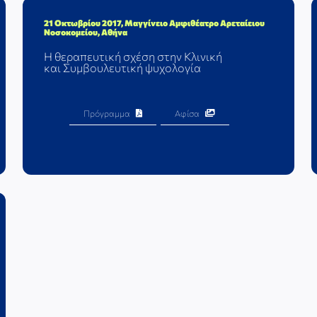
21 Οκτωβρίου 2017, Μαγγίνειο Αμφιθέατρο Αρεταίειου
Νοσοκομείου, Αθήνα
Η θεραπευτική σχέση στην Κλινική
και Συμβουλευτική ψυχολογία
Πρόγραμμα
Αφίσα